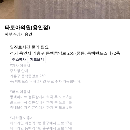
타토아의원(용인점)
피부과
경기 용인
일
진료시간 문의 필요
경기 용인시 기흥구 동백중앙로 269 (중동, 동백벤포스타) 2층
주소복사
지도보기
*자차 이용시

주차장 안내

기흥구 동백중앙로 269

-동백벤포스타 내 2시간 무료 주차 가능합니다.

*버스 이용시

동백이마트 정류장에서 하차 후 도보 8분

골드프라자 정류장에서 하차 후 도보 3분

쥬네브상가 정류장에서 하차 후 도보 3분

*지하철 이용시

에버라인 어정역 1번 출구에서 도보 17분

에버라인 동백역 1번 출구에서 도보 17분