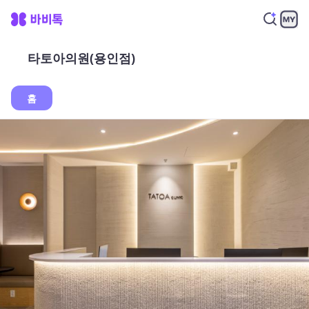
타토아의원(용인점)
홈