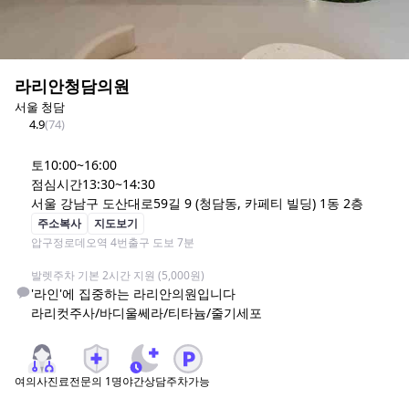
라리안청담의원
서울 청담
4.9
(
74
)
토
10:00~16:00
점심시간
13:30~14:30
서울 강남구 도산대로59길 9 (청담동, 카페티 빌딩) 1동 2층
주소복사
지도보기
압구정로데오역 4번출구 도보 7분

발렛주차 기본 2시간 지원 (5,000원) 
'라인'에 집중하는 라리안의원입니다

라리컷주사/바디울쎄라/티타늄/줄기세포
여의사진료
전문의
1
명
야간상담
주차가능