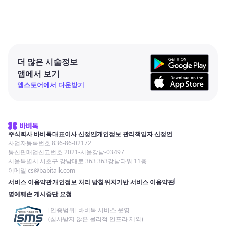
더 많은 시술정보
앱에서 보기
앱스토어에서 다운받기
주식회사 바비톡
대표이사 신정인
개인정보 관리책임자 신정인
사업자등록번호 836-86-02172
통신판매업신고번호 2021-서울강남-03497
서울특별시 서초구 강남대로 363 363강남타워 11층
이메일 cs@babitalk.com
서비스 이용약관
개인정보 처리 방침
위치기반 서비스 이용약관
명예훼손 게시중단 요청
[인증범위] 바비톡 서비스 운영
(심사받지 않은 물리적 인프라 제외)