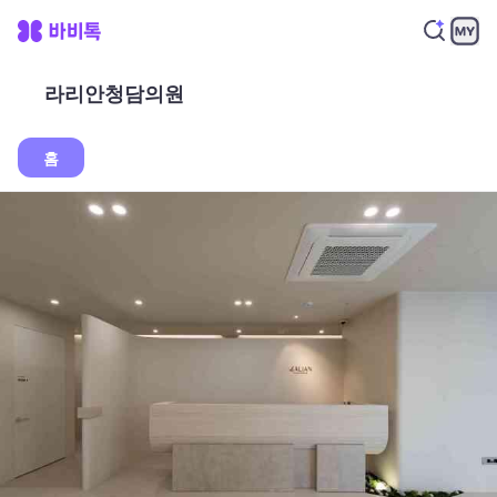
라리안청담의원
홈