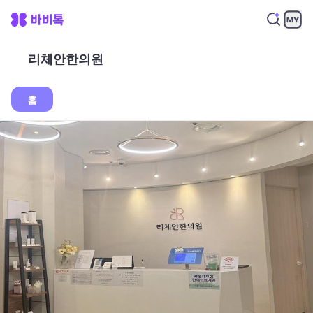
리체안한의원
홈