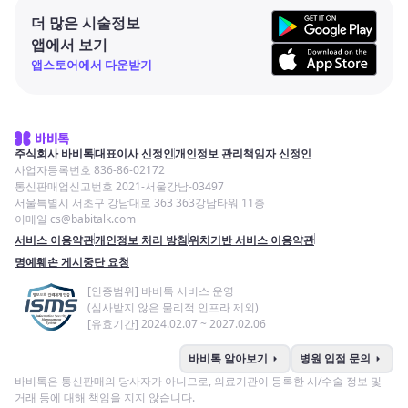
더 많은 시술정보
앱에서 보기
앱스토어에서 다운받기
주식회사 바비톡
대표이사 신정인
개인정보 관리책임자 신정인
사업자등록번호 836-86-02172
통신판매업신고번호 2021-서울강남-03497
서울특별시 서초구 강남대로 363 363강남타워 11층
이메일 cs@babitalk.com
서비스 이용약관
개인정보 처리 방침
위치기반 서비스 이용약관
명예훼손 게시중단 요청
[인증범위] 바비톡 서비스 운영
(심사받지 않은 물리적 인프라 제외)
[유효기간] 2024.02.07 ~ 2027.02.06
arrow_right
arrow_right
바비톡 알아보기
병원 입점 문의
바비톡은 통신판매의 당사자가 아니므로, 의료기관이 등록한 시/수술 정보 및
거래 등에 대해 책임을 지지 않습니다.