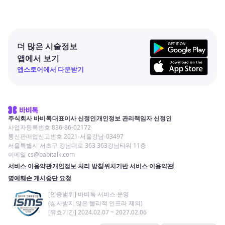
더 많은 시술정보
앱에서 보기
앱스토어에서 다운받기
주식회사 바비톡
대표이사 신정인
개인정보 관리책임자 신정인
사업자등록번호 836-86-02172
통신판매업신고번호 2021-서울강남-03497
서울특별시 서초구 강남대로 363 363강남타워 11층
이메일 cs@babitalk.com
서비스 이용약관
개인정보 처리 방침
위치기반 서비스 이용약관
명예훼손 게시중단 요청
[인증범위] 바비톡 서비스 운영
(심사받지 않은 물리적 인프라 제외)
[유효기간] 2024.02.07 ~ 2027.02.06