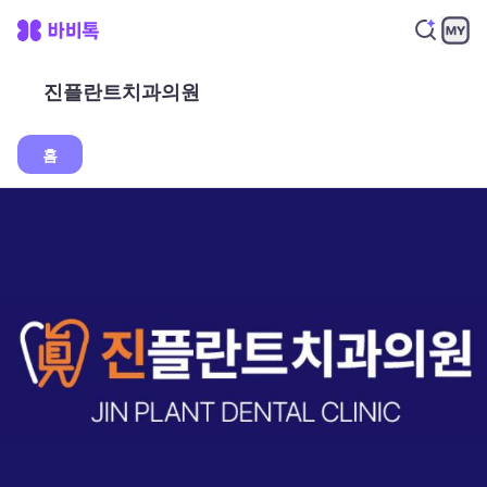
진플란트치과의원
홈