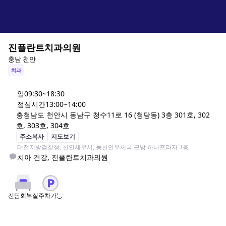
진플란트치과의원
충남 천안
치과
일
09:30~18:30
점심시간
13:00~14:00
충청남도 천안시 동남구 청수11로 16 (청당동) 3층 301호, 302
호, 303호, 304호
주소복사
지도보기
대전지방검찰청, 천안세무서, 동천안우체국 근방 하나프라자 3층
치아 건강, 진플란트치과의원
주차가능
전담회복실