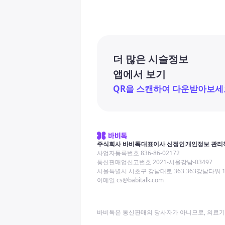
더 많은 시술정보
앱에서 보기
QR을 스캔하여 다운받아보세
주식회사 바비톡
대표이사 신정인
개인정보 관리
사업자등록번호 836-86-02172
통신판매업신고번호 2021-서울강남-03497
서울특별시 서초구 강남대로 363 363강남타워 
이메일 cs@babitalk.com
바비톡은 통신판매의 당사자가 아니므로, 의료기관