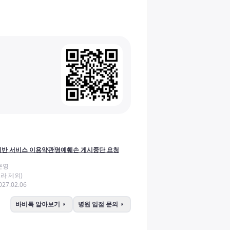
반 서비스 이용약관
명예훼손 게시중단 요청
운영
라 제외)
27.02.06
arrow_right
arrow_right
바비톡 알아보기
병원 입점 문의