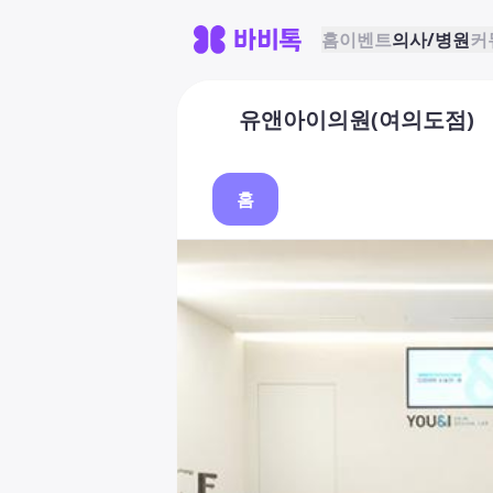
홈
이벤트
의사/병원
커
유앤아이의원(여의도점)
홈