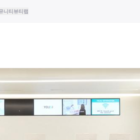
뮤니티
뷰티랩