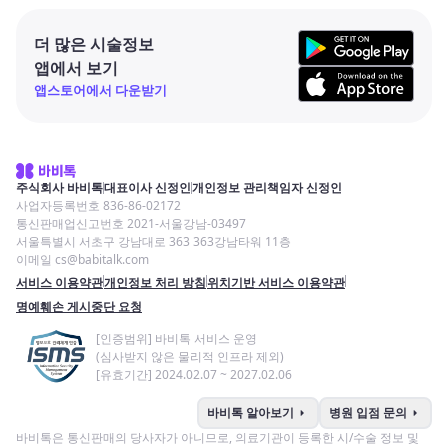
더 많은 시술정보
앱에서 보기
앱스토어에서 다운받기
주식회사 바비톡
대표이사 신정인
개인정보 관리책임자 신정인
사업자등록번호 836-86-02172
통신판매업신고번호 2021-서울강남-03497
서울특별시 서초구 강남대로 363 363강남타워 11층
이메일 cs@babitalk.com
서비스 이용약관
개인정보 처리 방침
위치기반 서비스 이용약관
명예훼손 게시중단 요청
[인증범위] 바비톡 서비스 운영
(심사받지 않은 물리적 인프라 제외)
[유효기간] 2024.02.07 ~ 2027.02.06
arrow_right
arrow_right
바비톡 알아보기
병원 입점 문의
바비톡은 통신판매의 당사자가 아니므로, 의료기관이 등록한 시/수술 정보 및