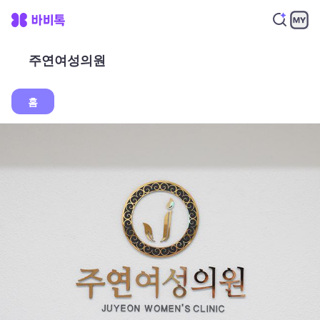
주연여성의원
홈