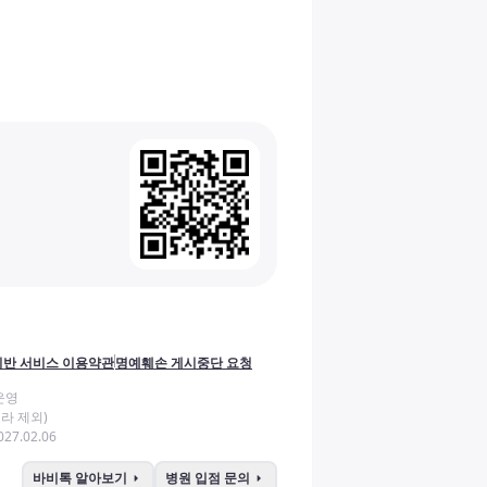
반 서비스 이용약관
명예훼손 게시중단 요청
운영
라 제외)
27.02.06
arrow_right
arrow_right
바비톡 알아보기
병원 입점 문의