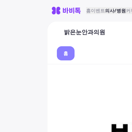
홈
이벤트
의사/병원
커
밝은눈안과의원
홈