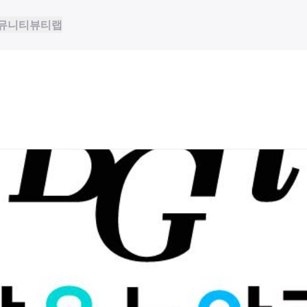
뮤니티
뷰티랩