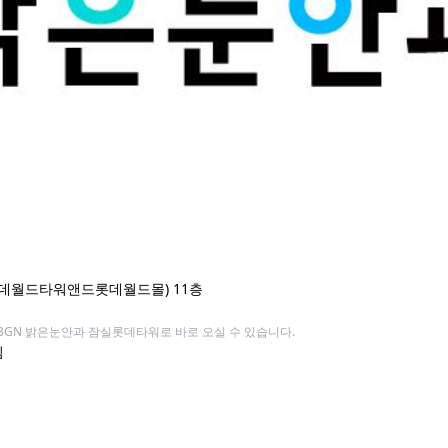
 롯데월드타워앤드롯데월드몰) 11층
BGN 밝은눈안과 잠실롯데타워로 바로 오실 수 있습니다.
심