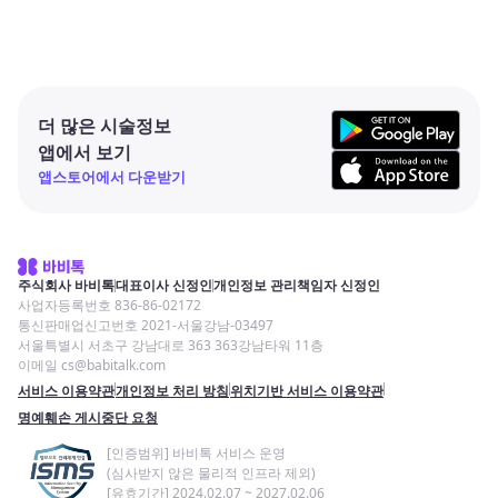
더 많은 시술정보
앱에서 보기
앱스토어에서 다운받기
주식회사 바비톡
대표이사 신정인
개인정보 관리책임자 신정인
사업자등록번호 836-86-02172
통신판매업신고번호 2021-서울강남-03497
서울특별시 서초구 강남대로 363 363강남타워 11층
이메일 cs@babitalk.com
서비스 이용약관
개인정보 처리 방침
위치기반 서비스 이용약관
명예훼손 게시중단 요청
[인증범위] 바비톡 서비스 운영
(심사받지 않은 물리적 인프라 제외)
[유효기간] 2024.02.07 ~ 2027.02.06