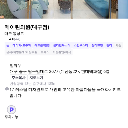
메이린의원(대구점)
대구 동성로
4.6
(
44
)
눈
레이저/고주파
여드름/필링
콜라겐부스터
스킨부스터
실리프팅
필러
가슴
윤곽/지방분해/지방추출
보톡스
지방흡입/이식
일
휴무
대구 중구 달구벌대로 2077 (계산동2가, 현대백화점) 6층
주소복사
지도보기
반월당역 18번 출구에서 185m
1:1커스텀 디자인으로 개인의 고유한 아름다움을 극대화시켜드
립니다
주차가능