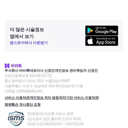
더 많은 시술정보
앱에서 보기
앱스토어에서 다운받기
주식회사 바비톡
대표이사 신정인
개인정보 관리책임자 신정인
사업자등록번호 836-86-02172
통신판매업신고번호 2021-서울강남-03497
서울특별시 서초구 강남대로 363 363강남타워 11층
이메일 cs@babitalk.com
서비스 이용약관
개인정보 처리 방침
위치기반 서비스 이용약관
명예훼손 게시중단 요청
[인증범위] 바비톡 서비스 운영
(심사받지 않은 물리적 인프라 제외)
[유효기간] 2024.02.07 ~ 2027.02.06