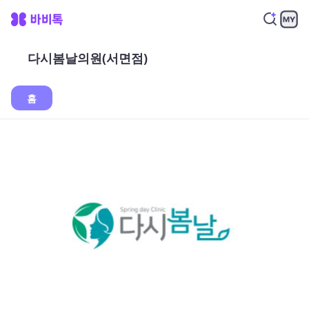
다시봄날의원(서면점)
홈