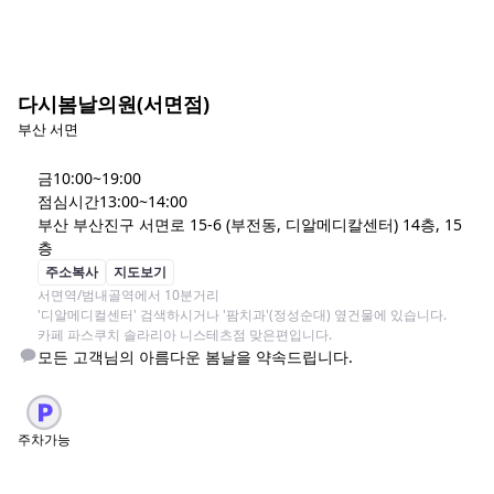
다시봄날의원(서면점)
부산 서면
금
10:00~19:00
점심시간
13:00~14:00
부산 부산진구 서면로 15-6 (부전동, 디알메디칼센터) 14층, 15
층
주소복사
지도보기
서면역/범내골역에서 10분거리

'디알메디컬센터' 검색하시거나 '팜치과'(정성순대) 옆건물에 있습니다. 

카페 파스쿠치 솔라리아 니스테츠점 맞은편입니다.
모든 고객님의 아름다운 봄날을 약속드립니다.
주차가능