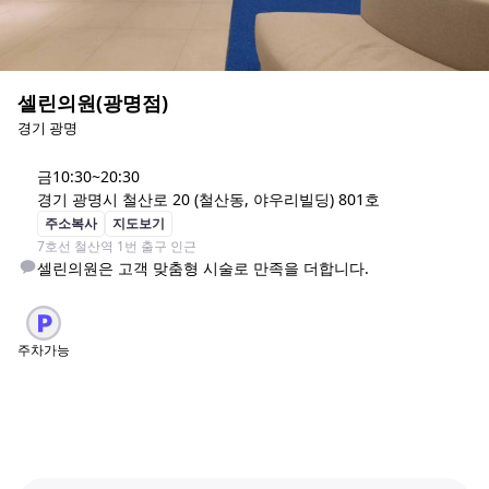
셀린의원(광명점)
경기 광명
금
10:30~20:30
경기 광명시 철산로 20 (철산동, 야우리빌딩) 801호
주소복사
지도보기
7호선 철산역 1번 출구 인근
셀린의원은 고객 맞춤형 시술로 만족을 더합니다.
주차가능