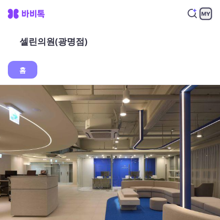
셀린의원(광명점)
홈