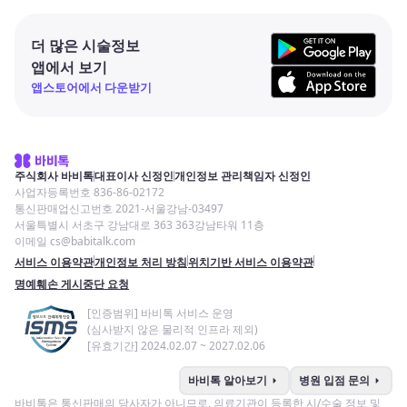
더 많은 시술정보
앱에서 보기
앱스토어에서 다운받기
주식회사 바비톡
대표이사 신정인
개인정보 관리책임자 신정인
사업자등록번호 836-86-02172
통신판매업신고번호 2021-서울강남-03497
서울특별시 서초구 강남대로 363 363강남타워 11층
이메일 cs@babitalk.com
서비스 이용약관
개인정보 처리 방침
위치기반 서비스 이용약관
명예훼손 게시중단 요청
[인증범위] 바비톡 서비스 운영
(심사받지 않은 물리적 인프라 제외)
[유효기간] 2024.02.07 ~ 2027.02.06
arrow_right
arrow_right
바비톡 알아보기
병원 입점 문의
바비톡은 통신판매의 당사자가 아니므로, 의료기관이 등록한 시/수술 정보 및