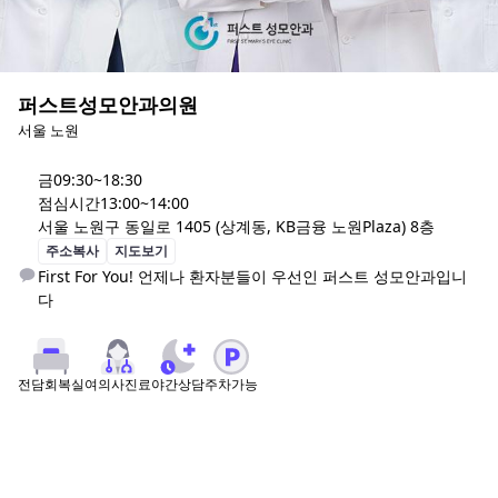
퍼스트성모안과의원
서울 노원
금
09:30~18:30
점심시간
13:00~14:00
서울 노원구 동일로 1405 (상계동, KB금융 노원Plaza) 8층
주소복사
지도보기
First For You! 언제나 환자분들이 우선인 퍼스트 성모안과입니
다
여의사진료
야간상담
주차가능
전담회복실