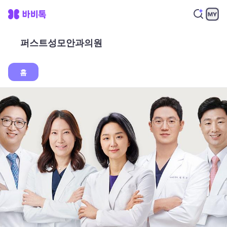
퍼스트성모안과의원
홈