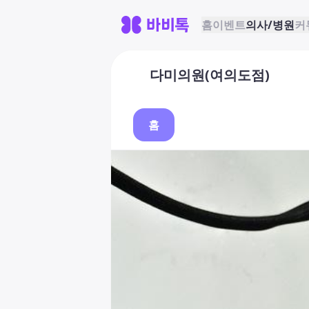
홈
이벤트
의사/병원
커
다미의원(여의도점)
홈