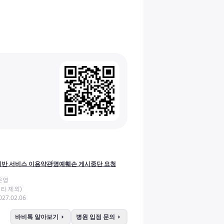
반 서비스 이용약관
명예훼손 게시중단 요청
운영
라 제외)
27.02.06
arrow_right
arrow_right
바비톡 알아보기
병원 입점 문의