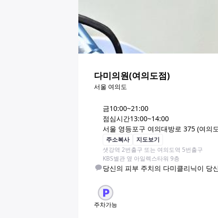
다미의원(여의도점)
서울 여의도
금
10:00~21:00
점심시간
13:00~14:00
서울 영등포구 여의대방로 375 (여의도
주소복사
지도보기
샛강역 2번출구 또는 여의도역 5번출구

KBS별관 옆 아일렉스타워 9층
당신의 피부 주치의 다미클리닉이 당신
주차가능