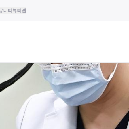
뮤니티
뷰티랩