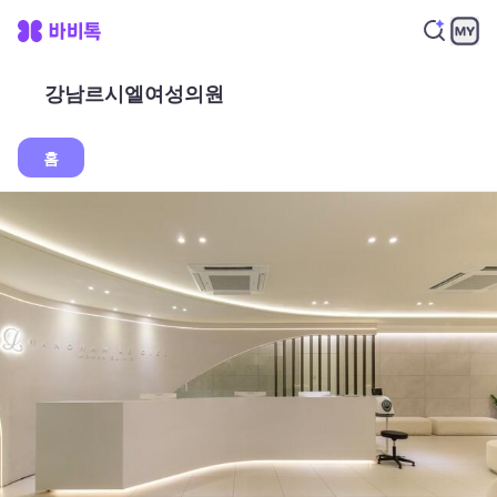
강남르시엘여성의원
홈