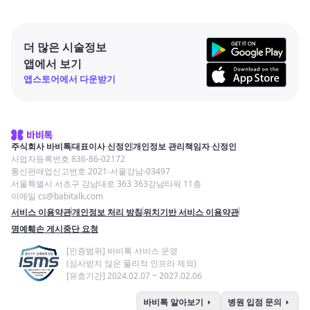
더 많은 시술정보
앱에서 보기
앱스토어에서 다운받기
주식회사 바비톡
대표이사 신정인
개인정보 관리책임자 신정인
사업자등록번호 836-86-02172
통신판매업신고번호 2021-서울강남-03497
서울특별시 서초구 강남대로 363 363강남타워 11층
이메일 cs@babitalk.com
서비스 이용약관
개인정보 처리 방침
위치기반 서비스 이용약관
명예훼손 게시중단 요청
[인증범위] 바비톡 서비스 운영
(심사받지 않은 물리적 인프라 제외)
[유효기간] 2024.02.07 ~ 2027.02.06
arrow_right
arrow_right
바비톡 알아보기
병원 입점 문의