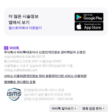
더 많은 시술정보
앱에서 보기
앱스토어에서 다운받기
주식회사 바비톡
대표이사 신정인
개인정보 관리책임자 신정인
사업자등록번호 836-86-02172
통신판매업신고번호 2021-서울강남-03497
서울특별시 서초구 강남대로 363 363강남타워 11층
이메일 cs@babitalk.com
서비스 이용약관
개인정보 처리 방침
위치기반 서비스 이용약관
명예훼손 게시중단 요청
[인증범위] 바비톡 서비스 운영
(심사받지 않은 물리적 인프라 제외)
[유효기간] 2024.02.07 ~ 2027.02.06
arrow_right
arrow_right
바비톡 알아보기
병원 입점 문의