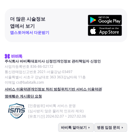
더 많은 시술정보
앱에서 보기
앱스토어에서 다운받기
주식회사 바비톡
대표이사 신정인
개인정보 관리책임자 신정인
사업자등록번호 836-86-02172
통신판매업신고번호 2021-서울강남-03497
서울특별시 서초구 강남대로 363 363강남타워 11층
이메일 cs@babitalk.com
서비스 이용약관
개인정보 처리 방침
위치기반 서비스 이용약관
명예훼손 게시중단 요청
[인증범위] 바비톡 서비스 운영
(심사받지 않은 물리적 인프라 제외)
[유효기간] 2024.02.07 ~ 2027.02.06
arrow_right
arrow_right
바비톡 알아보기
병원 입점 문의