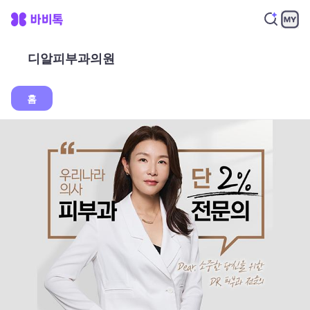
디알피부과의원
홈