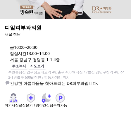
디알피부과의원
서울 청담
금
10:00~20:30
점심시간
13:00~14:00
서울 강남구 청담동 1-1 4층
주소복사
지도보기
수인분당선 압구정로데오역 4번출구 400m 직진 / 7호선 강남구청역 4번 or 
3-1번출구 600m직진 / 학동사거리 위치
건강한 아름다움을 찾아드리는 DR피부과입니다.
여의사진료
전문의
1
명
야간상담
주차가능