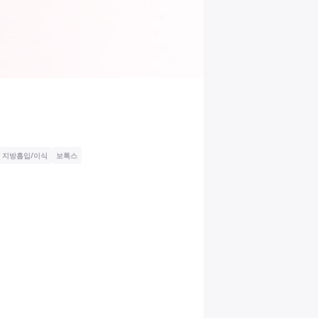
지방흡입/이식
보톡스