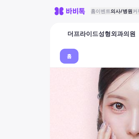
홈
이벤트
의사/병원
커
더프라이드성형외과의원
홈