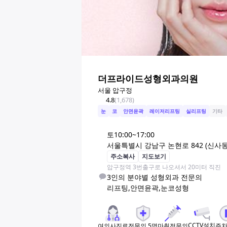
더프라이드성형외과의원
서울 압구정
4.8
(
1,678
)
눈
코
안면윤곽
레이저리프팅
실리프팅
기타
토
10:00~17:00
서울특별시 강남구 논현로 842 (신사동
주소복사
지도보기
압구정역 3번출구로 나오셔서 20미터 직진
3인의 분야별 성형외과 전문의

리프팅,안면윤곽,눈코성형 
CCTV설치
여의사진료
전문의
5
명
마취전문의
주