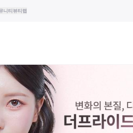
뮤니티
뷰티랩