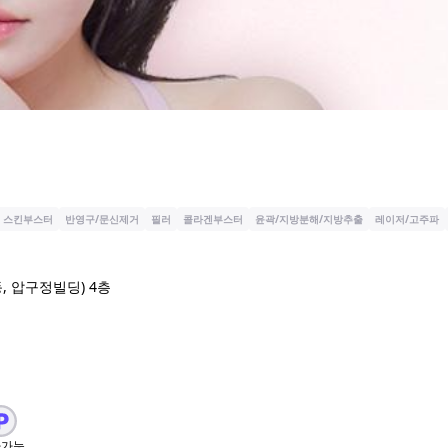
스킨부스터
반영구/문신제거
필러
콜라겐부스터
윤곽/지방분해/지방추출
레이저/고주파
, 압구정빌딩) 4층
차가능