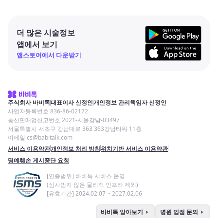
더 많은 시술정보
앱에서 보기
앱스토어에서 다운받기
주식회사 바비톡
대표이사 신정인
개인정보 관리책임자 신정인
사업자등록번호 836-86-02172
통신판매업신고번호 2021-서울강남-03497
서울특별시 서초구 강남대로 363 363강남타워 11층
이메일 cs@babitalk.com
서비스 이용약관
개인정보 처리 방침
위치기반 서비스 이용약관
명예훼손 게시중단 요청
[인증범위] 바비톡 서비스 운영
(심사받지 않은 물리적 인프라 제외)
[유효기간] 2024.02.07 ~ 2027.02.06
arrow_right
arrow_right
바비톡 알아보기
병원 입점 문의