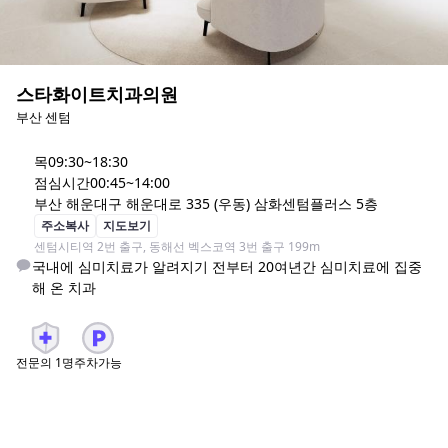
스타화이트치과의원
부산 센텀
목
09:30~18:30
점심시간
00:45~14:00
부산 해운대구 해운대로 335 (우동) 삼화센텀플러스 5층
주소복사
지도보기
센텀시티역 2번 출구, 동해선 벡스코역 3번 출구 199m
국내에 심미치료가 알려지기 전부터 20여년간 심미치료에 집중
해 온 치과
전문의
1
명
주차가능