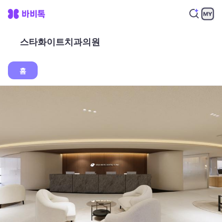
스타화이트치과의원
홈