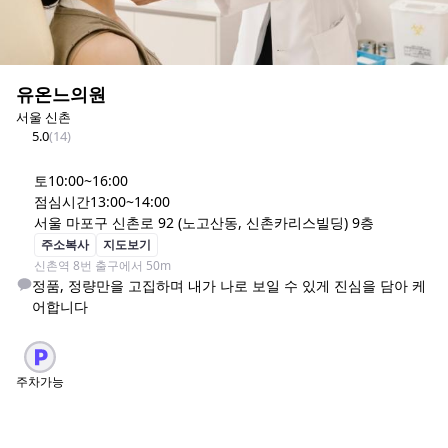
유온느의원
서울 신촌
5.0
(
14
)
토
10:00~16:00
점심시간
13:00~14:00
서울 마포구 신촌로 92 (노고산동, 신촌카리스빌딩) 9층
주소복사
지도보기
신촌역 8번 출구에서 50m
정품, 정량만을 고집하며 내가 나로 보일 수 있게 진심을 담아 케
어합니다
주차가능