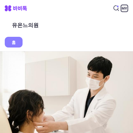
유온느의원
홈