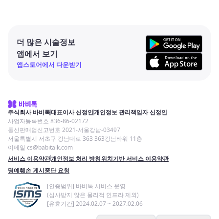
더 많은 시술정보
앱에서 보기
앱스토어에서 다운받기
주식회사 바비톡
대표이사 신정인
개인정보 관리책임자 신정인
사업자등록번호 836-86-02172
통신판매업신고번호 2021-서울강남-03497
서울특별시 서초구 강남대로 363 363강남타워 11층
이메일 cs@babitalk.com
서비스 이용약관
개인정보 처리 방침
위치기반 서비스 이용약관
명예훼손 게시중단 요청
[인증범위] 바비톡 서비스 운영
(심사받지 않은 물리적 인프라 제외)
[유효기간] 2024.02.07 ~ 2027.02.06