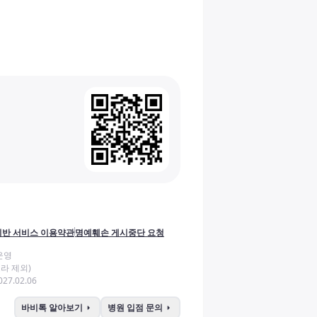
반 서비스 이용약관
명예훼손 게시중단 요청
운영
라 제외)
27.02.06
arrow_right
arrow_right
바비톡 알아보기
병원 입점 문의