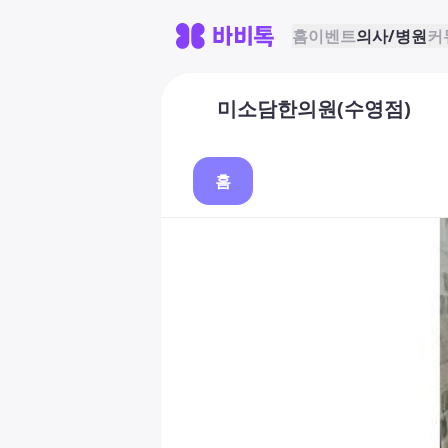
홈
이벤트
의사/병원
커
미소담한의원(수영점)
홈