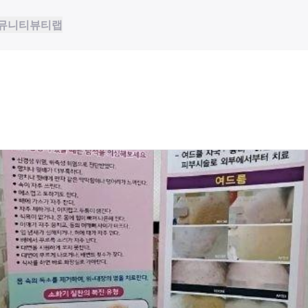
뮤니티
뷰티랩