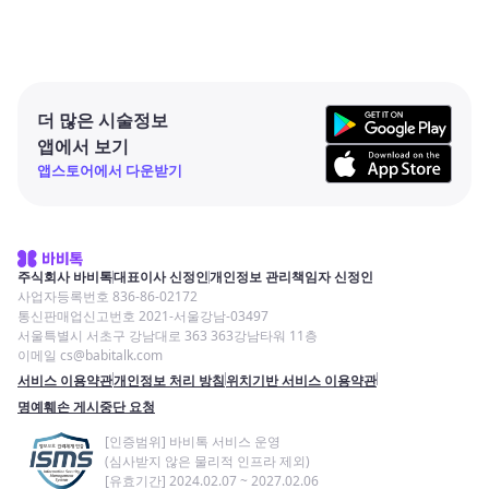
더 많은 시술정보
앱에서 보기
앱스토어에서 다운받기
주식회사 바비톡
대표이사 신정인
개인정보 관리책임자 신정인
사업자등록번호 836-86-02172
통신판매업신고번호 2021-서울강남-03497
서울특별시 서초구 강남대로 363 363강남타워 11층
이메일 cs@babitalk.com
서비스 이용약관
개인정보 처리 방침
위치기반 서비스 이용약관
명예훼손 게시중단 요청
[인증범위] 바비톡 서비스 운영
(심사받지 않은 물리적 인프라 제외)
[유효기간] 2024.02.07 ~ 2027.02.06