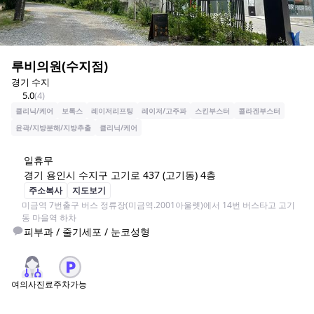
루비의원(수지점)
경기 수지
5.0
(
4
)
클리닉/케어
보톡스
레이저리프팅
레이저/고주파
스킨부스터
콜라겐부스터
윤곽/지방분해/지방추출
클리닉/케어
일
휴무
경기 용인시 수지구 고기로 437 (고기동) 4층
주소복사
지도보기
미금역 7번출구 버스 정류장(미금역.2001아울렛)에서 14번 버스타고 고기
동 마을역 하차
피부과 / 줄기세포 / 눈코성형
여의사진료
주차가능