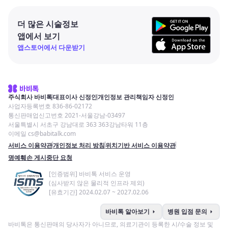
더 많은 시술정보
앱에서 보기
앱스토어에서 다운받기
주식회사 바비톡
대표이사 신정인
개인정보 관리책임자 신정인
사업자등록번호 836-86-02172
통신판매업신고번호 2021-서울강남-03497
서울특별시 서초구 강남대로 363 363강남타워 11층
이메일 cs@babitalk.com
서비스 이용약관
개인정보 처리 방침
위치기반 서비스 이용약관
명예훼손 게시중단 요청
[인증범위] 바비톡 서비스 운영
(심사받지 않은 물리적 인프라 제외)
[유효기간] 2024.02.07 ~ 2027.02.06
arrow_right
arrow_right
바비톡 알아보기
병원 입점 문의
바비톡은 통신판매의 당사자가 아니므로, 의료기관이 등록한 시/수술 정보 및