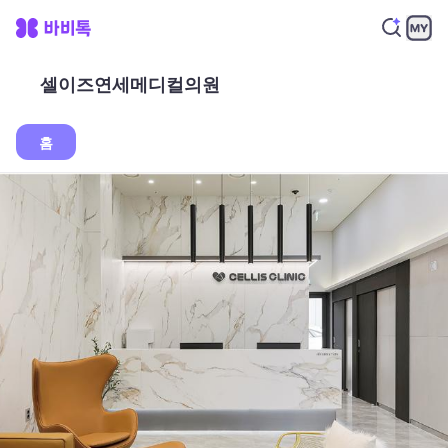
셀이즈연세메디컬의원
홈