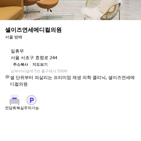
셀이즈연세메디컬의원
서울 방배
일
휴무
서울 서초구 효령로 244
주소복사
지도보기
남부터미널역 5번 출구에서 500M
셀 단위부터 되살리는 프리미엄 재생 의학 클리닉, 셀이즈연세메
디컬의원
주차가능
전담회복실