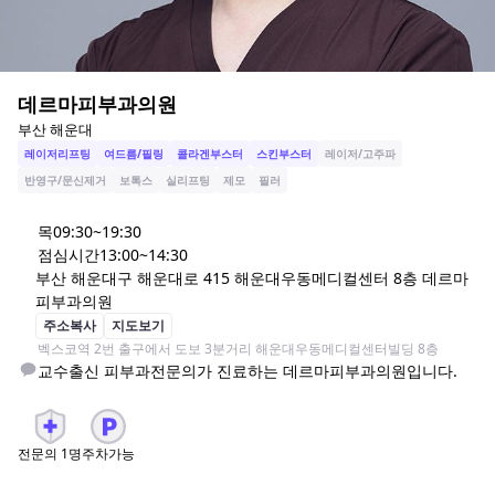
데르마피부과의원
부산 해운대
레이저리프팅
여드름/필링
콜라겐부스터
스킨부스터
레이저/고주파
반영구/문신제거
보톡스
실리프팅
제모
필러
목
09:30~19:30
점심시간
13:00~14:30
부산 해운대구 해운대로 415 해운대우동메디컬센터 8층 데르마
피부과의원
주소복사
지도보기
벡스코역 2번 출구에서 도보 3분거리 해운대우동메디컬센터빌딩 8층
교수출신 피부과전문의가 진료하는 데르마피부과의원입니다.
전문의
1
명
주차가능