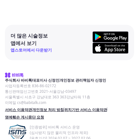
더 많은 시술정보
앱에서 보기
앱스토어에서 다운받기
주식회사 바비톡
대표이사 신정인
개인정보 관리책임자 신정인
사업자등록번호 836-86-02172
통신판매업신고번호 2021-서울강남-03497
서울특별시 서초구 강남대로 363 363강남타워 11층
이메일 cs@babitalk.com
서비스 이용약관
개인정보 처리 방침
위치기반 서비스 이용약관
명예훼손 게시중단 요청
[인증범위] 바비톡 서비스 운영
(심사받지 않은 물리적 인프라 제외)
[유효기간] 2024.02.07 ~ 2027.02.06