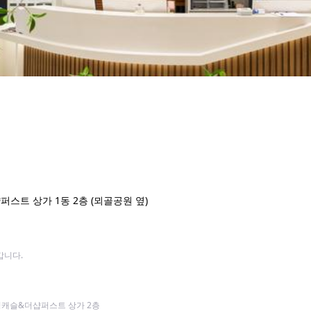
스트 상가 1동 2층 (뫼골공원 옆)
니다.

부평캐슬&더샵퍼스트 상가 2층
