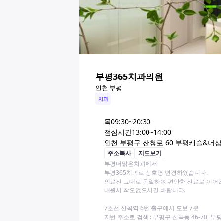
부평365치과의원
인천 부평
치과
목
09:30~20:30
점심시간
13:00~14:00
인천 부평구 산청로 60 부평캐슬&더샵퍼
주소복사
지도보기
부평더맑은치과에서

부평365치과로 상호명 변경하였습니다.

의료진 그대로 동일하여 편안한 진료로 이어갑
내원시 착오없으시길 바랍니다.

7호선 산곡역 6번 출구에서 도보 7분

지번 주소로 검색 : 부평구 산곡동 46-70, 