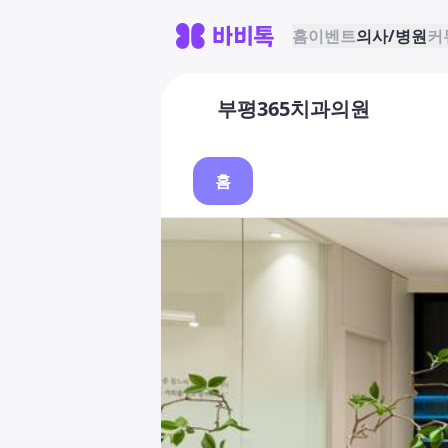
홈
이벤트
의사/병원
커
부평365치과의원
홈