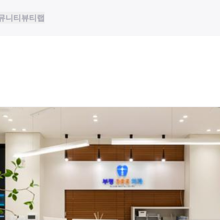
뮤니티
뷰티랩