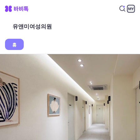
유앤미여성의원
홈