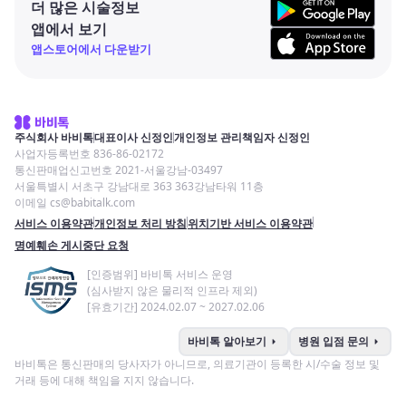
더 많은 시술정보
앱에서 보기
앱스토어에서 다운받기
주식회사 바비톡
대표이사 신정인
개인정보 관리책임자 신정인
사업자등록번호 836-86-02172
통신판매업신고번호 2021-서울강남-03497
서울특별시 서초구 강남대로 363 363강남타워 11층
이메일 cs@babitalk.com
서비스 이용약관
개인정보 처리 방침
위치기반 서비스 이용약관
명예훼손 게시중단 요청
[인증범위] 바비톡 서비스 운영
(심사받지 않은 물리적 인프라 제외)
[유효기간] 2024.02.07 ~ 2027.02.06
arrow_right
arrow_right
바비톡 알아보기
병원 입점 문의
바비톡은 통신판매의 당사자가 아니므로, 의료기관이 등록한 시/수술 정보 및
거래 등에 대해 책임을 지지 않습니다.