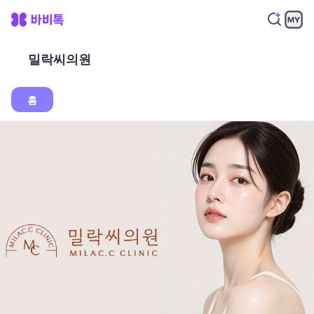
밀락씨의원
홈