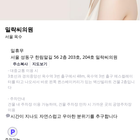
밀락씨의원
서울 옥수
일
휴무
서울 성동구 한림말길 56 2층 203호, 204호 밀락씨의원
주소복사
지도보기
- 대중교통 이용 시

3호선과 경의중앙선 옥수역 3번 출구에서 48m, 옥수역 3번 출구 에스컬레이
터를 타고 나오셔서 바로 왼쪽 퀸스베이커리가 있는 벽산빌라트 건물 2층입니
다

- 주차안내

건물 내 주차장 이용 가능하며, 건물 주차장 만차 시 가까운 곳의 공영주차장 
이용
시간이 지나도 자연스럽고 우아한 분위기를 추구합니다
주차가능