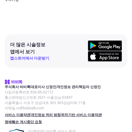
더 많은 시술정보
앱에서 보기
앱스토어에서 다운받기
주식회사 바비톡
대표이사 신정인
개인정보 관리책임자 신정인
사업자등록번호 836-86-02172
통신판매업신고번호 2021-서울강남-03497
서울특별시 서초구 강남대로 363 363강남타워 11층
이메일 cs@babitalk.com
서비스 이용약관
개인정보 처리 방침
위치기반 서비스 이용약관
명예훼손 게시중단 요청
[인증범위] 바비톡 서비스 운영