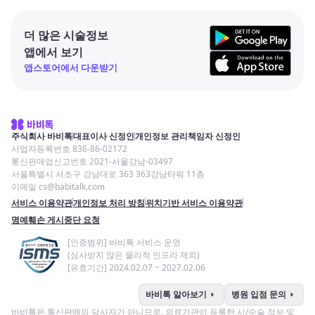
더 많은 시술정보
앱에서 보기
앱스토어에서 다운받기
주식회사 바비톡
대표이사 신정인
개인정보 관리책임자 신정인
사업자등록번호 836-86-02172
통신판매업신고번호 2021-서울강남-03497
서울특별시 서초구 강남대로 363 363강남타워 11층
이메일 cs@babitalk.com
서비스 이용약관
개인정보 처리 방침
위치기반 서비스 이용약관
명예훼손 게시중단 요청
[인증범위] 바비톡 서비스 운영
(심사받지 않은 물리적 인프라 제외)
[유효기간] 2024.02.07 ~ 2027.02.06
arrow_right
arrow_right
바비톡 알아보기
병원 입점 문의
바비톡은 통신판매의 당사자가 아니므로, 의료기관이 등록한 시/수술 정보 및