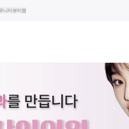
뮤니티
뷰티랩