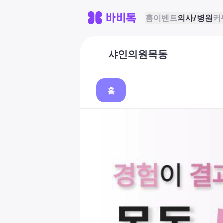
홈
이벤트
의사/병원
커
샤인의원목동
홈