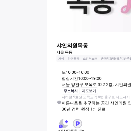
샤인의원목동
서울 목동
거상
안면윤곽
스킨부스터
윤곽/지방분해/지방추
토
10:00~16:00
점심시간
10:00~19:00
서울 양천구 오목로 322 2층, 샤인의
주소복사
지도보기
지하철 5호선 오목교역 8번 출구로 나오셔서
아름다움을 추구하는 공간 샤인의원 입
30년 경력 원장 1:1 진료
야간상담
주차가능