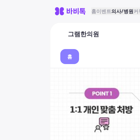
홈
이벤트
의사/병원
커
그램한의원
홈