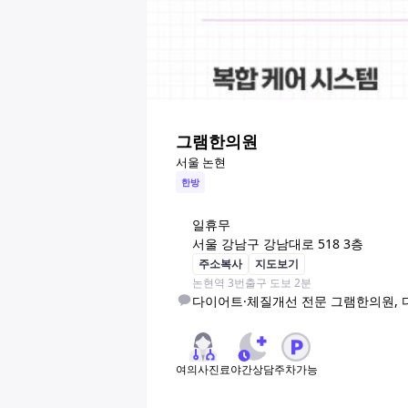
그램한의원
서울 논현
한방
일
휴무
서울 강남구 강남대로 518 3층
주소복사
지도보기
논현역 3번출구 도보 2분
다이어트·체질개선 전문 그램한의원,
여의사진료
야간상담
주차가능