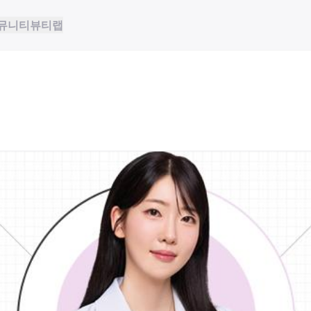
뮤니티
뷰티랩