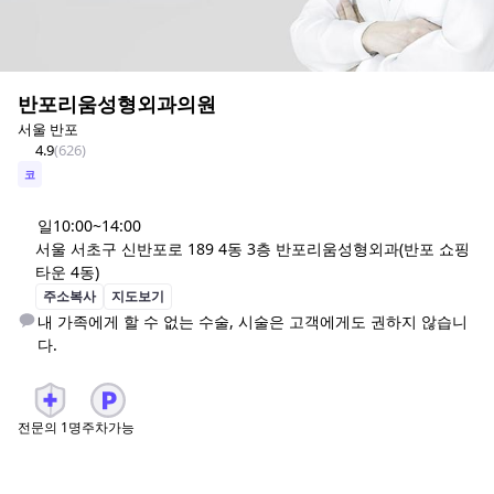
반포리움성형외과의원
서울 반포
4.9
(
626
)
코
일
10:00~14:00
서울 서초구 신반포로 189 4동 3층 반포리움성형외과(반포 쇼핑
타운 4동)
주소복사
지도보기
내 가족에게 할 수 없는 수술, 시술은 고객에게도 권하지 않습니
다.
전문의
1
명
주차가능