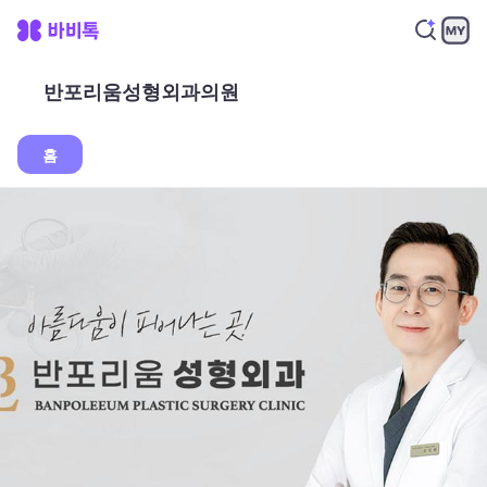
반포리움성형외과의원
홈