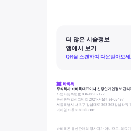
더 많은 시술정보
앱에서 보기
QR을 스캔하여 다운받아보세
주식회사 바비톡
대표이사 신정인
개인정보 관리
사업자등록번호 836-86-02172
통신판매업신고번호 2021-서울강남-03497
서울특별시 서초구 강남대로 363 363강남타워 
이메일 cs@babitalk.com
바비톡은 통신판매의 당사자가 아니므로, 의료기관