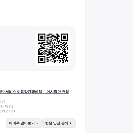
반 서비스 이용약관
명예훼손 게시중단 요청
운영
라 제외)
27.02.06
arrow_right
arrow_right
바비톡 알아보기
병원 입점 문의