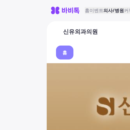
홈
이벤트
의사/병원
커
신유외과의원
홈