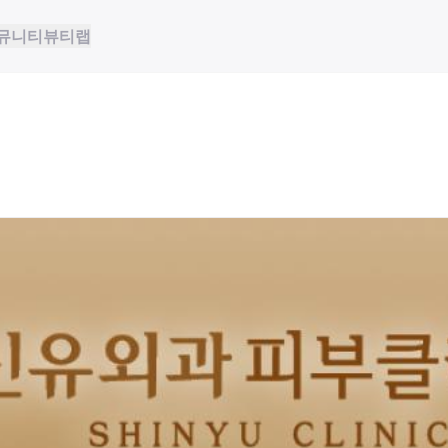
뮤니티
뷰티랩