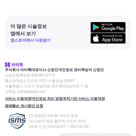
더 많은 시술정보
앱에서 보기
앱스토어에서 다운받기
주식회사 바비톡
대표이사 신정인
개인정보 관리책임자 신정인
사업자등록번호 836-86-02172
통신판매업신고번호 2021-서울강남-03497
서울특별시 서초구 강남대로 363 363강남타워 11층
이메일 cs@babitalk.com
서비스 이용약관
개인정보 처리 방침
위치기반 서비스 이용약관
명예훼손 게시중단 요청
[인증범위] 바비톡 서비스 운영
(심사받지 않은 물리적 인프라 제외)
[유효기간] 2024.02.07 ~ 2027.02.06