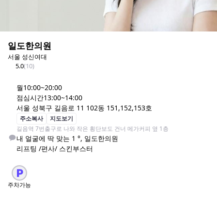
일도한의원
서울 성신여대
5.0
(
10
)
월
10:00~20:00
점심시간
13:00~14:00
서울 성북구 길음로 11 102동 151,152,153호
주소복사
지도보기
길음역 7번출구로 나와 작은 횡단보도 건너 메가커피 옆 1층
내 얼굴에 딱 맞는 1 °, 일도한의원

리프팅 /편사/ 스킨부스터
주차가능