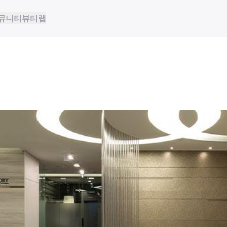
뮤니티
뷰티랩