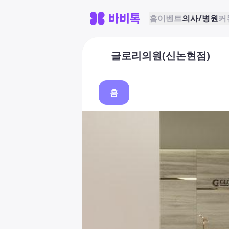
홈
이벤트
의사/병원
커
글로리의원(신논현점)
홈