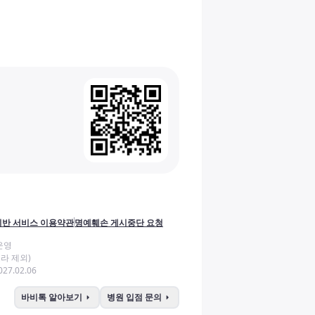
반 서비스 이용약관
명예훼손 게시중단 요청
운영
라 제외)
27.02.06
arrow_right
arrow_right
바비톡 알아보기
병원 입점 문의