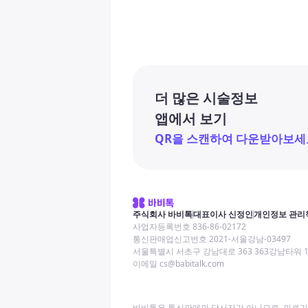
더 많은 시술정보
앱에서 보기
QR을 스캔하여 다운받아보세
주식회사 바비톡
대표이사 신정인
개인정보 관리
사업자등록번호 836-86-02172
통신판매업신고번호 2021-서울강남-03497
서울특별시 서초구 강남대로 363 363강남타워 
이메일 cs@babitalk.com
바비톡은 통신판매의 당사자가 아니므로, 의료기관