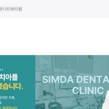
뮤니티
뷰티랩