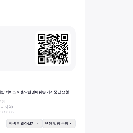
반 서비스 이용약관
명예훼손 게시중단 요청
운영
라 제외)
27.02.06
arrow_right
arrow_right
바비톡 알아보기
병원 입점 문의