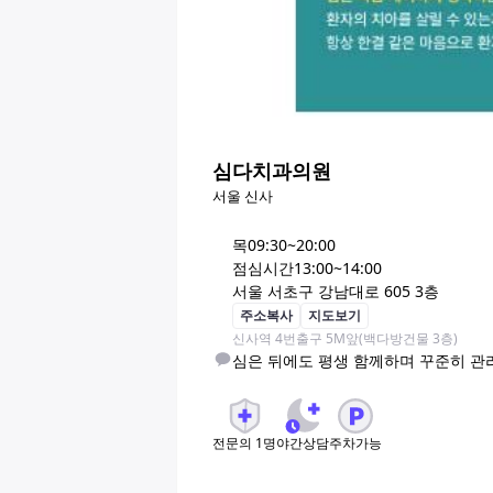
심다치과의원
서울 신사
목
09:30~20:00
점심시간
13:00~14:00
서울 서초구 강남대로 605 3층
주소복사
지도보기
신사역 4번출구 5M앞(백다방건물 3층)
심은 뒤에도 평생 함께하며 꾸준히 관
전문의
1
명
야간상담
주차가능