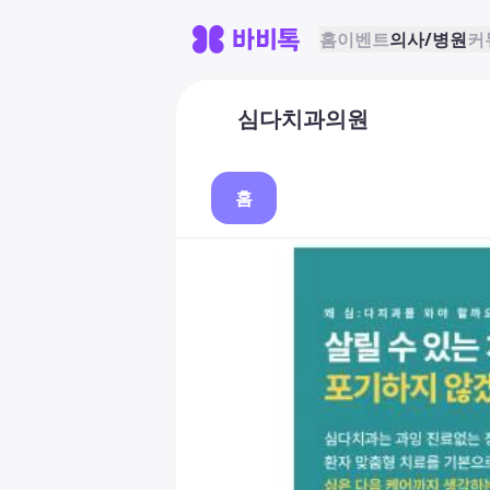
홈
이벤트
의사/병원
커
심다치과의원
홈