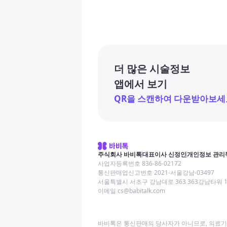
더 많은 시술정보
앱에서 보기
QR을 스캔하여 다운받아보세
주식회사 바비톡
대표이사 신정인
개인정보 관리
사업자등록번호 836-86-02172
통신판매업신고번호 2021-서울강남-03497
서울특별시 서초구 강남대로 363 363강남타워 
이메일 cs@babitalk.com
바비톡은 통신판매의 당사자가 아니므로, 의료기관