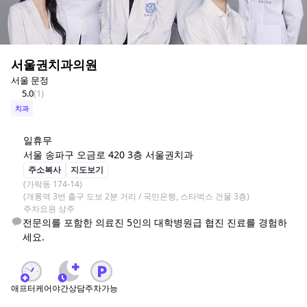
서울권치과의원
서울 문정
5.0
(
1
)
치과
일
휴무
서울 송파구 오금로 420 3층 서울권치과
주소복사
지도보기
(가락동 174-14)

(개롱역 3번 출구 도보 2분 거리 / 국민은행, 스타벅스 건물 3층)

주차요원 상주
전문의를 포함한 의료진 5인의 대학병원급 협진 진료를 경험하
세요.
애프터케어
야간상담
주차가능