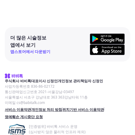
더 많은 시술정보
앱에서 보기
앱스토어에서 다운받기
주식회사 바비톡
대표이사 신정인
개인정보 관리책임자 신정인
사업자등록번호 836-86-02172
통신판매업신고번호 2021-서울강남-03497
서울특별시 서초구 강남대로 363 363강남타워 11층
이메일 cs@babitalk.com
서비스 이용약관
개인정보 처리 방침
위치기반 서비스 이용약관
명예훼손 게시중단 요청
[인증범위] 바비톡 서비스 운영
(심사받지 않은 물리적 인프라 제외)