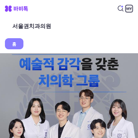
서울권치과의원
홈