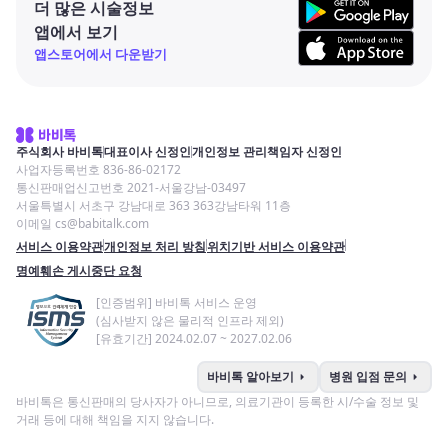
더 많은 시술정보
앱에서 보기
앱스토어에서 다운받기
주식회사 바비톡
대표이사 신정인
개인정보 관리책임자 신정인
사업자등록번호 836-86-02172
통신판매업신고번호 2021-서울강남-03497
서울특별시 서초구 강남대로 363 363강남타워 11층
이메일 cs@babitalk.com
서비스 이용약관
개인정보 처리 방침
위치기반 서비스 이용약관
명예훼손 게시중단 요청
[인증범위] 바비톡 서비스 운영
(심사받지 않은 물리적 인프라 제외)
[유효기간] 2024.02.07 ~ 2027.02.06
arrow_right
arrow_right
바비톡 알아보기
병원 입점 문의
바비톡은 통신판매의 당사자가 아니므로, 의료기관이 등록한 시/수술 정보 및
거래 등에 대해 책임을 지지 않습니다.