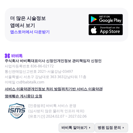
더 많은 시술정보
앱에서 보기
앱스토어에서 다운받기
주식회사 바비톡
대표이사 신정인
개인정보 관리책임자 신정인
사업자등록번호 836-86-02172
통신판매업신고번호 2021-서울강남-03497
서울특별시 서초구 강남대로 363 363강남타워 11층
이메일 cs@babitalk.com
서비스 이용약관
개인정보 처리 방침
위치기반 서비스 이용약관
명예훼손 게시중단 요청
[인증범위] 바비톡 서비스 운영
(심사받지 않은 물리적 인프라 제외)
[유효기간] 2024.02.07 ~ 2027.02.06
arrow_right
arrow_right
바비톡 알아보기
병원 입점 문의