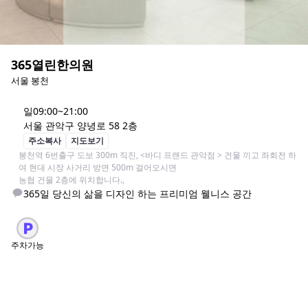
365열린한의원
서울 봉천
일
09:00~21:00
서울 관악구 양녕로 58 2층
주소복사
지도보기
봉천역 6번출구 도보 300m 직진, <바디 프랜드 관악점 > 건물 끼고 좌회전 하
여 현대 시장 사거리 방면 500m 걸어오시면

농협 건물 2층에 위치합니다., 
주차가능