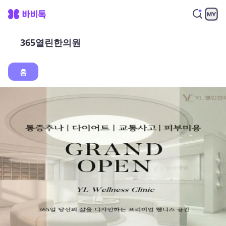
365열린한의원
홈