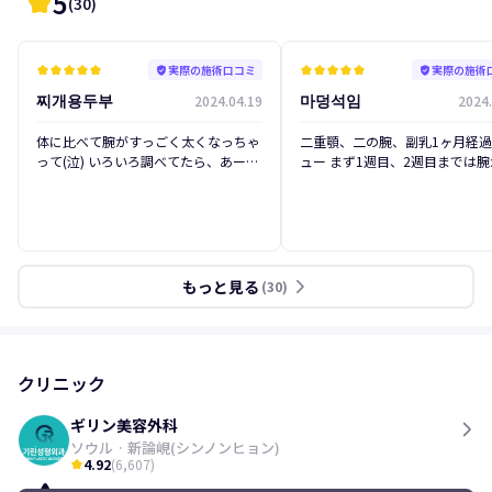
5
kid_star
(
30
)
実際の施術口コミ
実際の施術
kid_star
kid_star
kid_star
kid_star
kid_star
verified_user
kid_star
kid_star
kid_star
kid_star
kid_star
verified_user
찌개용두부
마덩석임
2024.04.19
2024.
後
前
後
前
体に比べて腕がすっごく太くなっちゃ
二重顎、二の腕、副乳1ヶ月経
って(泣) いろいろ調べてたら、あーこ
ュー まず1週目、2週目までは
れは脂肪吸引しかないなって思って、
ごく痛くて何もできませんでした
1月からマジで一生懸命調べました。
でも3週目からは上げるのも大
レビューめちゃくちゃ探しまくって基
し、寝るのも大丈夫だし、鏡を
林でカウンセリング受けたんだけど、
ほぼ半分は消えてる感じ。まだ
行った瞬間「あ、ここだ！」って思っ
時の感覚がなくて、少し痛みは
てその場ですぐ予約して、手術日は2
ど。それから2週目？3週目？の
もっと見る
arrow_forward_ios
(
30
)
週間後にしました。本当はその週にや
過を見に行ったんだけど、あざ
りたかったんだけど、予約が埋まって
も結構引いてて大丈夫だって言
るって言われて(泣)(泣)(泣) 2週間待っ
した。かかと側がちゃんと治ら
て手術に入ったんだけど、マジでただ
苦労しました(泣) 今はとても良
寝て起きたら終わってました。当日は
て最高！鏡で見た時はデコボコ
クリニック
痛くなくてルンルン一人でバス乗って
けど、今でも満足してるし期待
家帰ったんだけど、正直その次の日か
す(笑) 二重顎！ 実は手術して
ギリン美容外科
ら約1週間は痛かった(泣)(泣) 腕がバン
ていうあだ名をもらったせいか
ソウル
·
新論峴(シンノンヒョン)
ザイできないから... でも日常生活する
な顔が小さくなったって言葉を
4.92
(
6,607
)
kid_star
のに困ることはなかったし、出勤も2
ってくれます。それから今でも