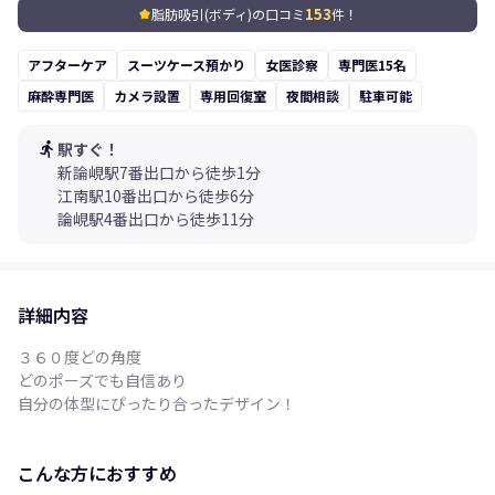
日だけ休んですぐできるレベル？今1
左に比べて右がまだ腫れてるの
153
脂肪吸引(ボディ)の口コミ
件！
kid_star
ヶ月経ったけどバンザイとかもう全部
らないけど、左右非対称みたい
できるし、みんなは脇がピリピリする
ちゃいます(泣) 院長先生の話で
アフターケア
って言うけど、私はそういうのない
スーツケース預かり
女医診察
腺によってそれぞれ違うからだ
専門医15名
よ！それで見たら腕が削り取られたの
うけど、経過を見に行く時にも
麻酔専門医
カメラ設置
専用回復室
夜間相談
駐車可能
わかるかな(泣)(泣) マジで3分の1削り
聞いてみることにします！ それ
取られたけど、まだむくみもあるだろ
は満足してるので後悔してませ
うに今でも服着ると十分前と服の着こ
まずにやってください！！
directions_run
駅すぐ！
なしが違って(泣) 最近はもう早く夏い
新論峴駅7番出口から徒歩1分
つ来るのかなって思ってて、もう夏服
江南駅10番出口から徒歩6分
ばっかり見てます。早くむくみ全部取
論峴駅4番出口から徒歩11分
れて夏に着たい半袖いっぱい着るつも
り！暑くなる前に手術してほんと良か
った(泣)
詳細内容
３６０度どの角度
どのポーズでも自信あり
自分の体型にぴったり合ったデザイン！
こんな方におすすめ