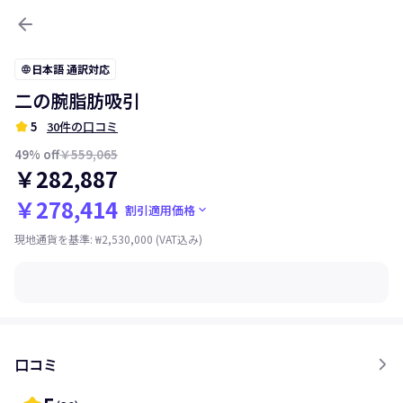
arrow_back
日本語 通訳対応
language
二の腕脂肪吸引
kid_star
5
30件の口コミ
49
% off
￥559,065
￥282,887
￥278,414
keyboard_arrow_down
割引適用価格
現地通貨を基準
:
₩2,530,000
(VAT込み)
口コミ