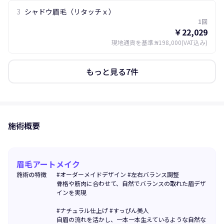
3
シャドウ眉毛（リタッチｘ）
1回
￥22,029
現地通貨を基準
:
₩198,000
(VAT込み)
もっと見る7件
施術概要
眉毛アートメイク
施術の特徴
#オーダーメイドデザイン #左右バランス調整
骨格や筋肉に合わせて、自然でバランスの取れた眉デザ
インを実現
#ナチュラル仕上げ #すっぴん美人
自眉の流れを活かし、一本一本生えているような自然な