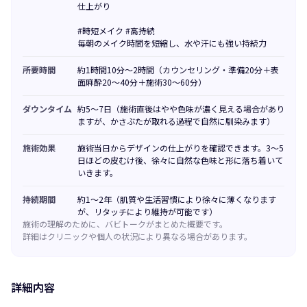
仕上がり
#時短メイク #高持続
毎朝のメイク時間を短縮し、水や汗にも強い持続力
所要時間
約1時間10分〜2時間（カウンセリング・準備20分＋表
面麻酔20〜40分＋施術30〜60分）
ダウンタイム
約5〜7日（施術直後はやや色味が濃く見える場合があり
ますが、かさぶたが取れる過程で自然に馴染みます）
施術効果
施術当日からデザインの仕上がりを確認できます。3〜5
日ほどの皮むけ後、徐々に自然な色味と形に落ち着いて
いきます。
持続期間
約1〜2年（肌質や生活習慣により徐々に薄くなります
が、リタッチにより維持が可能です）
施術の理解のために、バビトークがまとめた概要です。
詳細はクリニックや個人の状況により異なる場合があります。
詳細内容