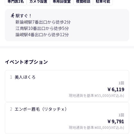
専門医1名
カメラ設置
専用回復室
夜間相談
駐車可能
directions_run
駅すぐ！
新論峴駅7番出口から徒歩2分
江南駅10番出口から徒歩5分
論峴駅4番出口から徒歩12分
イベントオプション
1
美人ほくろ
1回
￥6,119
現地通貨を基準
:
₩55,000
(VAT込み)
2
エンボー眉毛（リタッチｘ）
1回
￥9,791
現地通貨を基準
:
₩88,000
(VAT込み)