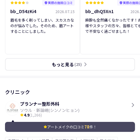
実際の施術口コミ
実際の施術
kid_star
kid_star
kid_star
kid_star
kid_star
verified_user
kid_star
kid_star
kid_star
kid_star
kid_star
verified_user
bb_D54zKi4
bb_dhQ5Xn1
2026.07.15
2026.
眉毛を多く剃ってしまい、スカスカな
麻酔も全然痛くなかったです！
のが悩みでした。そのため、眉アート
様やスタッフの方々、皆様とて
することにしました。
で不安なく過ごせました！
もっと見る
arrow_forward_ios
(
25
)
クリニック
プランナー整形外科
ソウル
·
新論峴(シンノンヒョン)
4.9
(
1,266
)
kid_star
78
アートメイクの口コミ
件！
kid_star