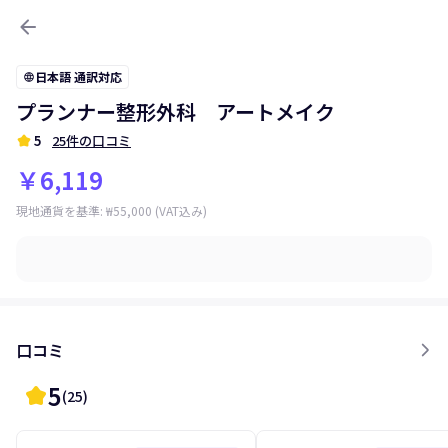
arrow_back
日本語 通訳対応
language
プランナー整形外科 アートメイク
kid_star
5
25件の口コミ
￥6,119
現地通貨を基準
:
₩55,000
(VAT込み)
口コミ
5
kid_star
(
25
)