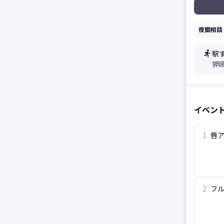
夜間相談
directions_run
駅
狎
イベン
1
唇
2
フル