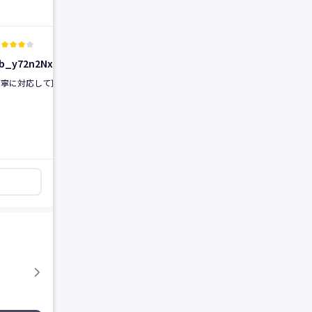
実際の施術口コミ
実際の施術口コミ
r
kid_star
kid_star
kid_star
kid_star
verified_user
kid_star
kid_star
kid_star
kid_star
kid_star
verified_user
b_y72n2Nx
bb_Gev59Ge
2026.05.02
2026.02.28
丁寧に対応して頂きました
前
以前眉毛のアートメイクをしてもらっ
て、良かったので、唇のアートメイク
もしました。 満足してます。