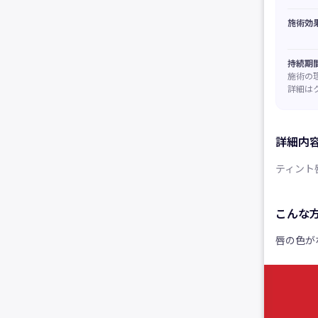
施術効
持続期
施術の
詳細は
詳細内
ティント
こんな
唇の色が