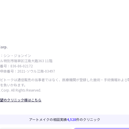
Corp.
：シン・ジョンイン
ル特別市瑞草区江南大路363 11階
号：836-86-02172
告番号：2021-ソウル江南-03497
ビトークは通信販売の当事者ではなく、医療機関が登録した施術・手術情報および
を負いかねます。
 Corp. All Rights Reserved.
望のクリニック様はこちら
アートメイクの相談実績
4,528
件のクリニック