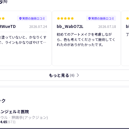
8
(
6
)
実際の施術口コミ
実際の施術口コミ
star
kid_star
verified_user
kid_star
kid_star
kid_star
kid_star
kid_star
verified_user
kid_sta
RWueTD
bb_WabO72L
b
2026.07.24
2026.07.18
初めてのアートメイクを考慮しなが
前
を塗っていないと、かなりくす
ら、色も考えてくださって施術してく
で、ラインもかなりぼやけてい
れたのがありがたかったです。
ったので、毎日のリップ直しが
した。ちょっと明るくしたい
軽い気持ちでカウンセリングを
来ました。予算もあり、メニュ
いて悩みましたが、通訳の方を
、担当の先生もとても親身に相
もっと見る
arrow_forward_ios
(
6
)
ってくださいました。結果、想
００倍くらい素敵なリップに仕
ていて感激しました。ケチらず
訳さんと先生のアドバイス通り
ューにして本当に良かったと思
ック
た。これからの毎日が楽しみで
エンジェルミ医院
ソウル
·
狎鷗亭(アックジョン)
4.65
(
673
)