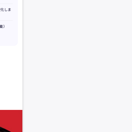
変化しま
能）