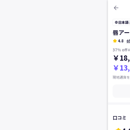
arrow_back
日本語
language
唇アー
kid_star
4.8
6
37
% off
￥
￥18,
￥13,
現地通貨を
口コミ