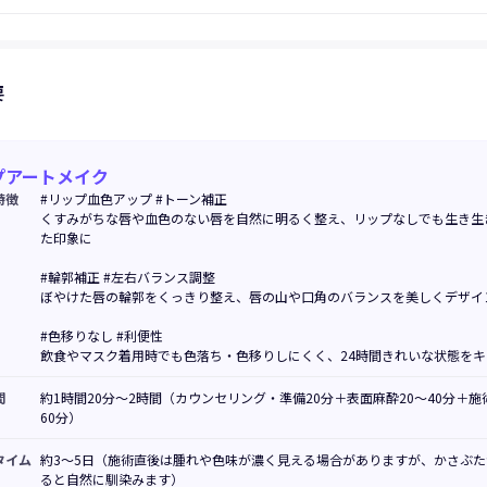
要
プアートメイク
特徴
#リップ血色アップ #トーン補正
くすみがちな唇や血色のない唇を自然に明るく整え、リップなしでも生き生
た印象に
#輪郭補正 #左右バランス調整
ぼやけた唇の輪郭をくっきり整え、唇の山や口角のバランスを美しくデザイ
#色移りなし #利便性
飲食やマスク着用時でも色落ち・色移りしにくく、24時間きれいな状態をキ
間
約1時間20分〜2時間（カウンセリング・準備20分＋表面麻酔20〜40分＋施
60分）
タイム
約3〜5日（施術直後は腫れや色味が濃く見える場合がありますが、かさぶた
ると自然に馴染みます）