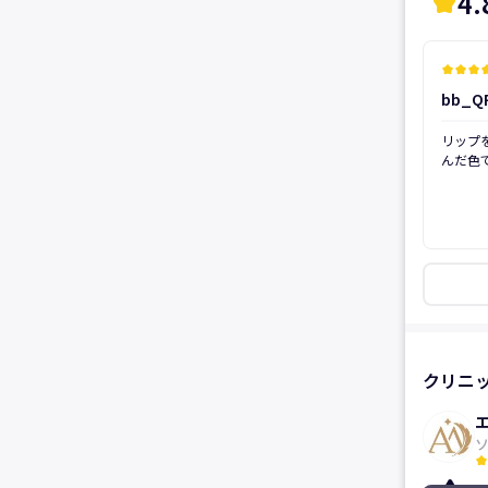
4.
kid_star
kid_star
kid_star
kid_star
kid_
bb_Q
後
リップ
んだ色
た唇だ
悩みで
な、と
受けに
ーにつ
はじめ
談にの
像の１
上がっ
に、通
のメニ
クリニ
いまし
す！！
kid_star