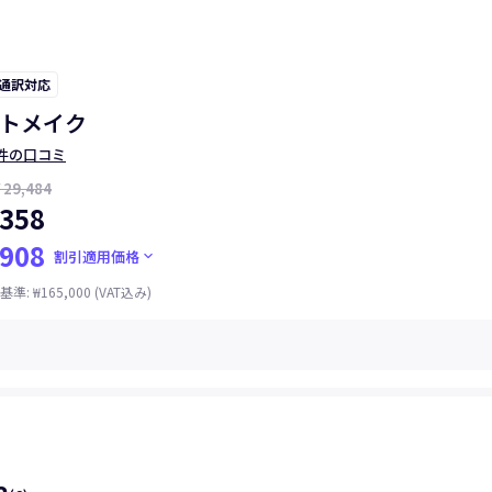
 通訳対応
トメイク
件の口コミ
29,484
358
908
keyboard_arrow_down
割引適用価格
基準
:
₩165,000
(VAT込み)