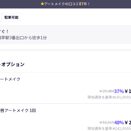
87
アートメイクの口コミ
件！
kid_star
駐車可能
すぐ！
鴎亭駅3番出口から徒歩1分
トオプション
アートメイク
37
%
￥1
￥29,484
現地通貨を基準
:
₩165,000
(
唇アートメイク 1回
48
%
￥2
￥52,515
現地通貨を基準
:
₩242,000
(