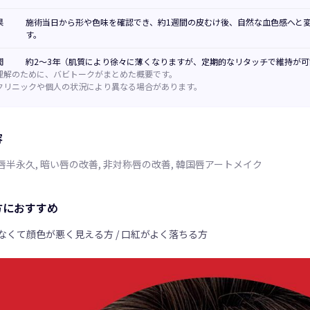
果
施術当日から形や色味を確認でき、約1週間の皮むけ後、自然な血色感へと
す。
間
約2〜3年（肌質により徐々に薄くなりますが、定期的なリタッチで維持が可
理解のために、バビトークがまとめた概要です。
クリニックや個人の状況により異なる場合があります。
容
唇半永久, 暗い唇の改善, 非対称唇の改善, 韓国唇アートメイク
方におすすめ
なくて顔色が悪く見える方 / 口紅がよく落ちる方