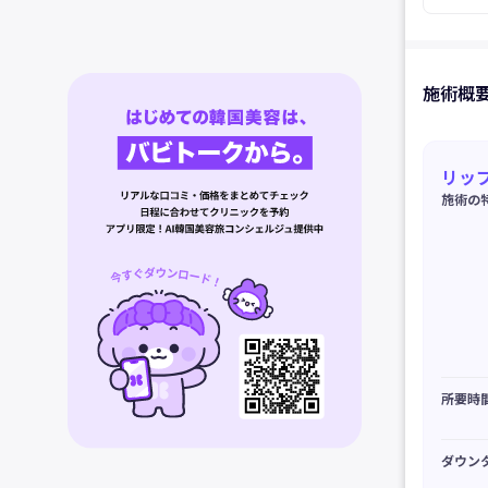
施術概
リッ
施術の
所要時
ダウン