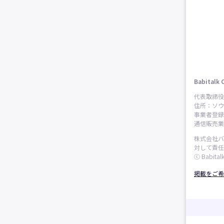
Babitalk 
代表取締役
住所：ソウ
事業者登録番
通信販売業申
株式会社バ
対して責任
ⓒ Babitalk
掲載をご希