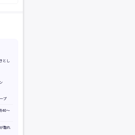
きとし
ン
ープ
術40〜
が取れ