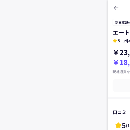
arrow_back
日本語
language
エート
kid_star
5
1件
￥23,
￥18,
現地通貨を
口コミ
5
kid_star
(
1