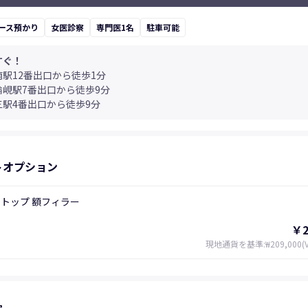
ース預かり
女医診察
専門医1名
駐車可能
すぐ！
南駅12番出口から徒歩1分
論峴駅7番出口から徒歩9分
三駅4番出口から徒歩9分
トオプション
トップ 額フィラー
￥2
現地通貨を基準
:
₩209,000
(