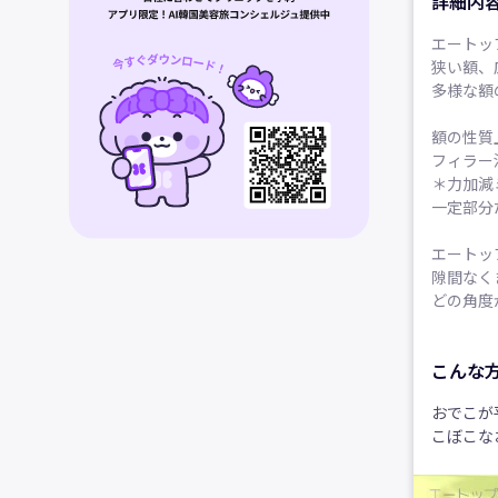
詳細内
エートッ
狭い額、
多様な額
額の性質
フィラー
＊力加減
一定部分
エートッ
隙間なく
どの角度
こんな
おでこが
こぼこな