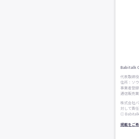
Babitalk 
代表取締役
住所：ソウ
事業者登録番
通信販売業申
株式会社バ
対して責任
ⓒ Babitalk
掲載をご希