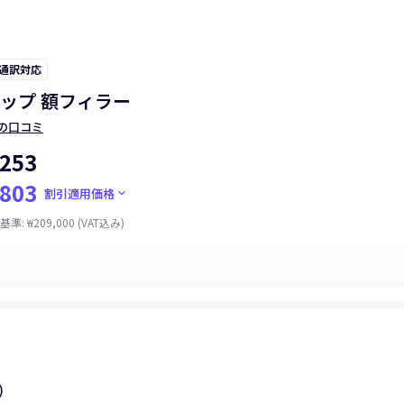
 通訳対応
ップ 額フィラー
の口コミ
253
803
keyboard_arrow_down
割引適用価格
基準
:
₩209,000
(VAT込み)
)