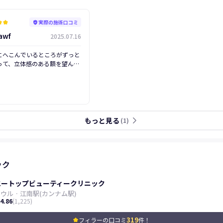
実際の施術口コミ
star
kid_star
verified_user
awf
2025.07.16
前
にへこんでいるところがずっと
って、立体感のある額を望んで
た。そうかといって、やりすぎ
然に入るのは望んでいなくて、
でいる部分だけちょっと埋まれ
なと思っていたんですが、本当
も自然で丁寧にやってくださっ
しています(泣)私が望んでいた
もっと見る
arrow_forward_ios
(
1
)
って満足しています。また施術
に行きます！！
ック
エートップビューティークリニック
ソウル
·
江南駅(カンナム駅)
4.86
(
1,225
)
319
フィラーの口コミ
件！
kid_star