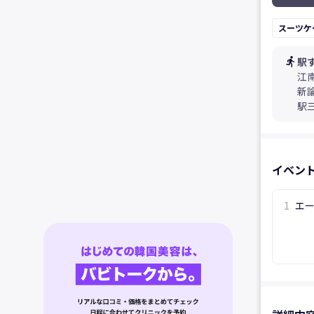
スーツケ
directions_run
駅
江
新
駅
イベン
1
エー