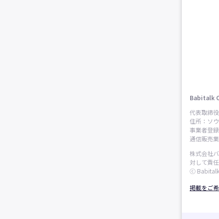
Babitalk 
代表取締役
住所：ソウ
事業者登録番
通信販売業申
株式会社バ
対して責任
ⓒ Babitalk
掲載をご希