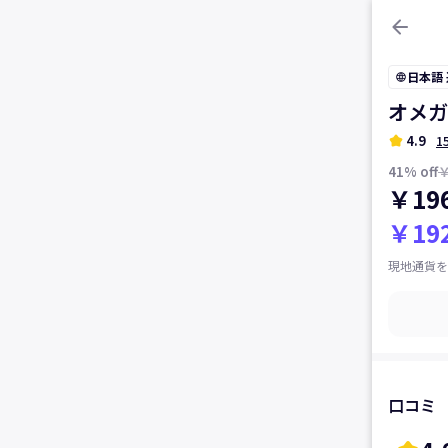
arrow_back
日本語
language
オメガ
kid_star
4.9
1
41
% off
￥
￥196
￥192
現地通貨を
口コミ