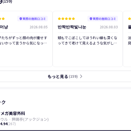
9
(
159
)
実際の施術口コミ
実際の施術口コミ
star
kid_star
verified_user
kid_star
kid_star
kid_star
kid_star
kid_star
verified_user
kid_sta
머냥
반짝반짝빛나눈
2026.08.05
2026.08.03
前
後
前
子たちがずっと顔の肉が痩せす
頬もでこぼこしてほうれい線も深くな
ないかって言うから気になっち
ってきて老けて見えるような気がし
それでやったんです...(笑) そ
て、ウルセラを調べることになりまし
(泣) 自然にこ
なくても額も平たい感じだった
た。 いくつかのクリニックのレビュ
微妙だったんだけど、やって良か
ーを比較していて、ウルセラでよく言
。 特に一番悩んでた部
及されるオメガで相談を受けたんです
ました
たい額だったんですが、この部
が、金額もイベントに出ているものと
っくらと上手く埋めてくれたみ
大きく違わなかったし、どこまで改善
もっと見る
arrow_forward_ios
(
159
)
気に入ってます❤️ チョジョン
できるのか詳しく説明してくださった
てく
長先生は相談の時に悩みの部位
んです！ みなさん親切で手術の決定
キャッチしてくれて、過度にあ
もすぐにできました。 処方薬をちゃ
に
勧めないスタイルだからすごく
んと飲んで休息をとったりしていた
し
ームが出たか
ら、思ったより腫れもひどくないよう
ック
にも自信が持てるようになった
な感じでした？ 顔の立体感が出ても
真撮る時ももっと童顔な感じ？
う少し若く見えるし、ウルセラを受け
オメガ美容外科
て良かったと思います(笑)
ソウル
·
狎鷗亭(アックジョン)
4.94
(
267
)