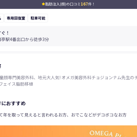
167
脂肪注入(顔)の口コミ
件！
kid_star
名
専用回復室
駐車可能
すぐ！
鴎亭駅4番出口から徒歩3分
容
歴童顔専門美容外科、地元大人気! オメガ美容外科チョジョンナム先生の
フェイス脂肪移植
方におすすめ
て年を取って見えると言われるお方、おでこなどがデコボコなお方