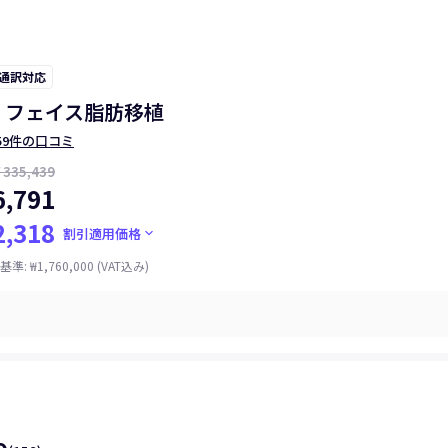
 通訳対応
 フェイス脂肪移植
59件の口コミ
335,439
,791
,318
keyboard_arrow_down
割引適用価格
基準
:
₩1,760,000
(VAT込み)