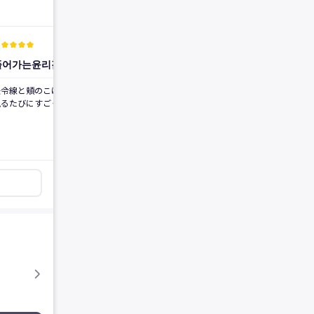
実際の施術口コミ
実際の施術口コミ
r
kid_star
kid_star
kid_star
kid_star
verified_user
kid_star
kid_star
kid_star
kid_star
kid_star
verified_user
풀어가는윤리감
고구마이이불
2026.07.31
2026.07.28
後
前
後
前
法令線と頬のこけが気になって、鏡を
頬の肉がたるんできてほうれい線も濃
見るたびにすごく老けて見えるんです
くなって、頬のこけも少しずつ見える
けた部分を埋めたくて
ようになってきたので、脂肪移植を受
3〜4箇所くらいカウンセリングに行っ
けました。 額は元々前髪で隠して過
て、その中でオメガを選ぶことになり
ごしていたので、あまり気にならない
！ まずレビューを見ると自然
部分だったから、頬とほうれい線だけ
な改善をしてくれるし、カウンセリン
受けたかったのですが、院長先生も大
グも適当に見るんじゃなくて丁寧に診
丈夫だとおっしゃってくれました(笑)
れました。 自然にこけた部分が
脂肪移植も下手をするとさらにたるん
埋まったので、顔が本当に童顔に一気
でしまう可能性があると聞いて心配し
変わりました(笑) 写真を撮るのが楽
ていたのですが...やりすぎた感じが全
くなりますね、本当に(笑)
くなく、うまくいったと思います！
手術後は疲れた感じがなくなって、ラ
ブリーになったような気がして、全体
的に満足しています(笑)