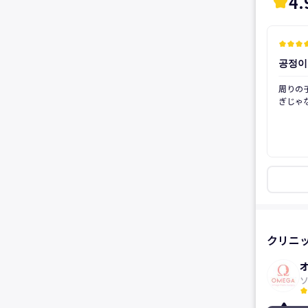
4.
kid_star
kid_star
kid_star
kid_star
kid_
공정이
後
周りの
ぎじゃ
ゃって、
うじゃ
し...
ったと思います
位が平
分をふ
たいで
ナム院
をすぐ
れこれ
楽でした。 顔にボリュ
クリニ
ら横顔
し、写
(笑)
kid_star