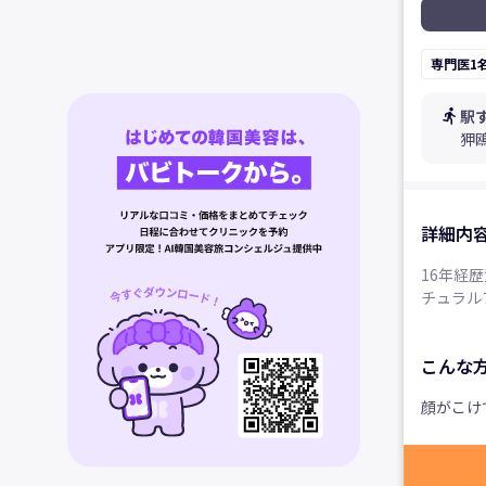
専門医1
directions_run
駅
狎
詳細内
16年経
チュラル
こんな
顔がこけ