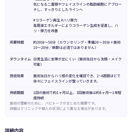
気になる二重顎やフェイスラインの脂肪細胞にアプロー
チし、すっきりとしたラインへ
#コラーゲン再生 #ハリ弾力
高周波エネルギーによりコラーゲン生成を促進し、ハ
リ・弾力を改善
所要時間
約30分〜50分（カウンセリング・準備20〜30分＋施術
10〜20分／麻酔は必須ではありません）
ダウンタイム
日常生活に支障が出にくい（施術当日から洗顔・メイク
可能）
施術効果
施術当日からハリ感の変化を確認でき、2~4週間ほどで
徐々にフェイスラインが整っていきます。
持続期間
1回の施術で約1ヶ月以上、3回施術後は約6ヶ月〜1年程
度持続
施術の理解のために、バビトークがまとめた概要です。
詳細はクリニックや個人の状況により異なる場合があります。
詳細内容