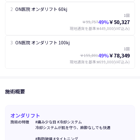
2
ON医院 オンダリフト 60kj
1回
49
%
￥50,327
￥99,757
現地通貨を基準
:
₩449,000
(VAT込み)
3
ON医院 オンダリフト 100kj
1回
49
%
￥78,349
￥155,801
現地通貨を基準
:
₩699,000
(VAT込み)
施術概要
オンダリフト
施術の特徴
#痛み少な目 #冷却システム
冷却システムが肌を守り、麻酔なしでも快適
#脂肪破壊 #タイトニング