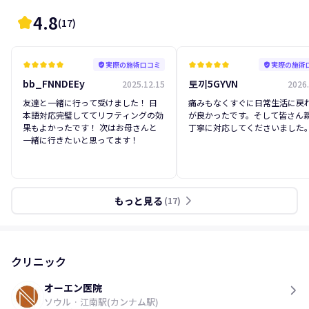
4.8
kid_star
(
17
)
実際の施術口コミ
実際の施術
kid_star
kid_star
kid_star
kid_star
kid_star
verified_user
kid_star
kid_star
kid_star
kid_star
kid_star
verified_user
bb_FNNDEEy
토끼5GYVN
2025.12.15
2026.
友達と一緒に行って受けました！ 日
痛みもなくすぐに日常生活に戻
本語対応完璧しててリフティングの効
が良かったです。そして皆さん
果もよかったです！ 次はお母さんと
丁寧に対応してくださいました
一緒に行きたいと思ってます！
もっと見る
arrow_forward_ios
(
17
)
クリニック
オーエン医院
ソウル
·
江南駅(カンナム駅)