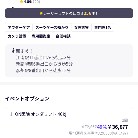
4.89
(
720
)
kid_star
256
レーザーリフトの口コミ
件！
kid_star
アフターケア
スーツケース預かり
女医診察
専門医1名
カメラ設置
専用回復室
夜間相談
directions_run
駅すぐ！
江南駅11番出口から徒歩3分
新論峴駅6番出口から徒歩5分
彦州駅8番出口から徒歩12分
イベントオプション
1
ON医院 オンダリフト 40kj
1回
49
%
￥36,877
￥72,857
現地通貨を基準
:
₩329,000
(VAT込み)