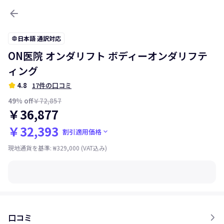
arrow_back
日本語 通訳対応
language
ON医院 オンダリフト ボディーオンダリフテ
ィング
kid_star
4.8
17件の口コミ
49
% off
￥72,857
￥36,877
￥32,393
keyboard_arrow_down
割引適用価格
現地通貨を基準
:
₩329,000
(VAT込み)
口コミ