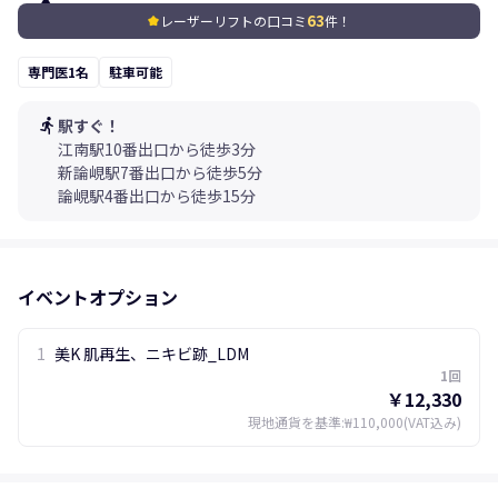
63
レーザーリフトの口コミ
件！
kid_star
専門医1名
駐車可能
directions_run
駅すぐ！
江南駅10番出口から徒歩3分
新論峴駅7番出口から徒歩5分
論峴駅4番出口から徒歩15分
イベントオプション
1
美K 肌再生、ニキビ跡_LDM
1回
￥12,330
現地通貨を基準
:
₩110,000
(VAT込み)