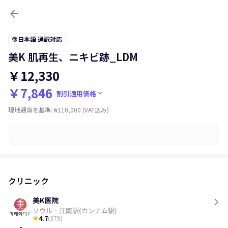
arrow_back
日本語 通訳対応
language
美K 肌再生、ニキビ跡_LDM
￥12,330
￥7,846
keyboard_arrow_down
割引適用価格
現地通貨を基準
:
₩110,000
(VAT込み)
クリニック
美K医院
ソウル
·
江南駅(カンナム駅)
4.7
(
379
)
kid_star