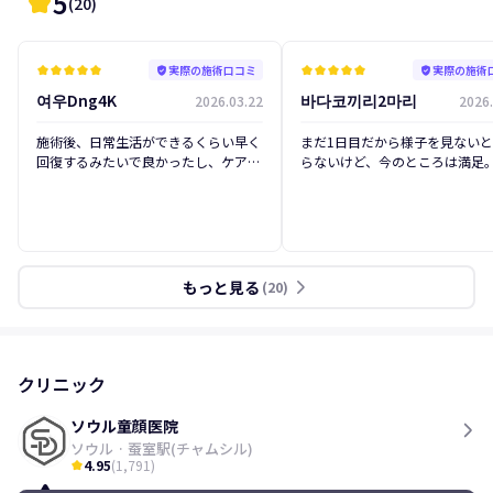
5
kid_star
(
20
)
実際の施術口コミ
実際の施術
kid_star
kid_star
kid_star
kid_star
kid_star
verified_user
kid_star
kid_star
kid_star
kid_star
kid_star
verified_user
여우Dng4K
바다코끼리2마리
2026.03.22
2026.
後
前
後
施術後、日常生活ができるくらい早く
まだ1日目だから様子を見ない
回復するみたいで良かったし、ケアを
らないけど、今のところは満足
しっかりしてくれるなら満足のいく結
果を維持できそうで期待してます。
もっと見る
arrow_forward_ios
(
20
)
クリニック
ソウル童顔医院
ソウル
·
蚕室駅(チャムシル)
4.95
(
1,791
)
kid_star