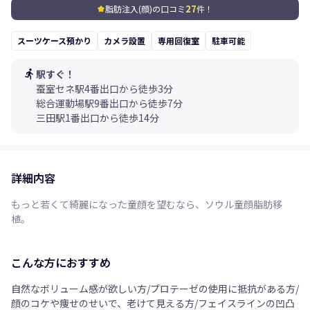
27
脂肪注入(顔)の口コミ
件！
kid_star
スーツケース預かり
カメラ設置
専用回復室
駐車可能
directions_run
駅すぐ！
蚕室セネ駅4番出口から徒歩3分
総合運動場駅9番出口から徒歩7分
三田駅1番出口から徒歩14分
詳細内容
もっと若くて綺麗になった童顔を望むなら、ソウル童顔脂肪移
植。
こんな方におすすめ
自然なボリューム感が欲しい方/プロテーゼの使用に抵抗がある方/
顔のコケや痩せのせいで、老けて見える方/フェイスラインの凹凸