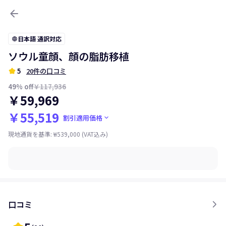
arrow_back
日本語 通訳対応
language
ソウル童顔、顔の脂肪移植
kid_star
5
20件の口コミ
49
% off
￥117,936
￥59,969
￥55,519
keyboard_arrow_down
割引適用価格
現地通貨を基準
:
₩539,000
(VAT込み)
口コミ