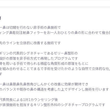
容
ー鼻は切開を行わない非手術の鼻施術で
ィング鼻彫刻注射鼻フィラーをお一人おひとりの鼻の形に合わせて複合
先のラインを立体的に改善する施術です
ギリンの代表的シグネチャーであるゼリー鼻整形の
設計の原理を非手術方式で再現したプログラムです
骨を用いる手術で得られる精密な角度形成の原理をもとに
を組み合わせることでまるで手術を受けたかのような自然で立体的な仕
す
ー鼻は鼻筋鼻先鼻唇角びしんかくの改善に効果が期待でき
のバランスや既存の鼻の構造を考慮した上でデザインし施術を行います
代表院長による1対1カウンセリング後
が直接施術を担当するキリン整形外科のシグネチャープログラムです