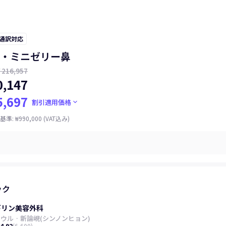
 通訳対応
・ミニゼリー鼻
216,957
,147
,697
keyboard_arrow_down
割引適用価格
基準
:
₩990,000
(VAT込み)
ック
ギリン美容外科
ソウル
·
新論峴(シンノンヒョン)
4.92
(
6,600
)