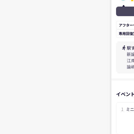
kid_star
アフター
専用回復
directions_run
駅
新
江
論
イベン
1
ミ