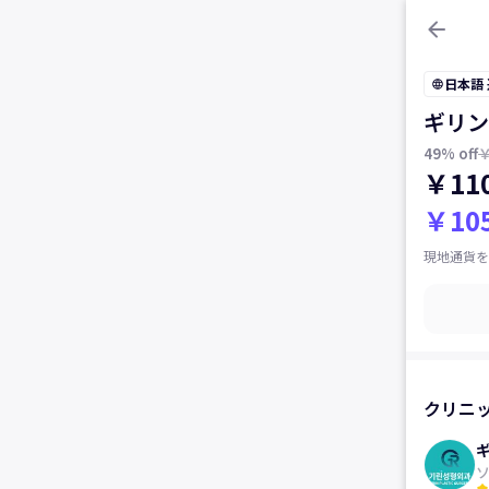
arrow_back
日本語
language
ギリン
49
% off
￥
￥110
￥105
現地通貨を
クリニ