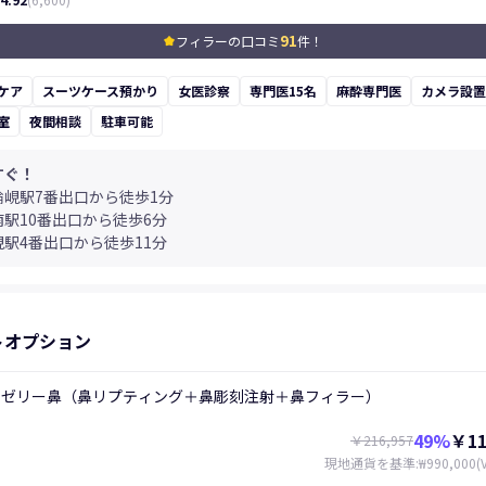
91
フィラーの口コミ
件！
kid_star
ケア
スーツケース預かり
女医診察
専門医15名
麻酔専門医
カメラ設置
室
夜間相談
駐車可能
すぐ！
論峴駅7番出口から徒歩1分
南駅10番出口から徒歩6分
峴駅4番出口から徒歩11分
トオプション
ニゼリー鼻（鼻リプティング＋鼻彫刻注射＋鼻フィラー）
49
%
￥11
￥216,957
現地通貨を基準
:
₩990,000
(