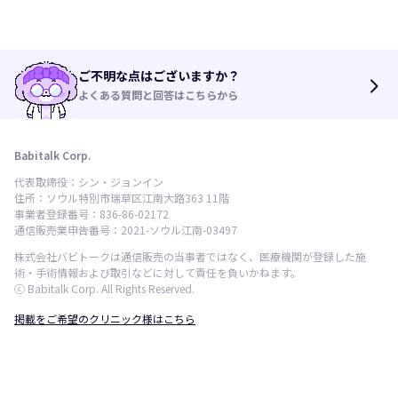
ご不明な点はございますか？
arrow_forward_ios
よくある質問と回答はこちらから
Babitalk Corp.
代表取締役：シン・ジョンイン
住所：ソウル特別市瑞草区江南大路363 11階
事業者登録番号：836-86-02172
通信販売業申告番号：2021-ソウル江南-03497
株式会社バビトークは通信販売の当事者ではなく、医療機関が登録した施
術・手術情報および取引などに対して責任を負いかねます。
ⓒ Babitalk Corp. All Rights Reserved.
掲載をご希望のクリニック様はこちら