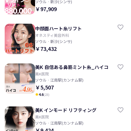
ソウル
· 新沙(シンサ)
￥97,909
中顔面ハート糸リフト
オネスティ美容外科
ソウル
· 新沙(シンサ)
￥73,432
美K 自信ある鼻筋ミント糸_ハイコ
美K医院
ソウル
· 江南駅(カンナム駅)
￥5,507
4.6
(
23
)
kid_star
美K インモード リフティング
美K医院
ソウル
· 江南駅(カンナム駅)
￥9,424