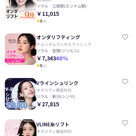
ソウル
· 江南駅(カンナム駅)
￥11,015
5
(
4
)
kid_star
オンダリフティング
チョンダムランセルクリニック
ソウル
· 宣陵(ソンルン)
￥7,343
40
%
5
(
1
)
kid_star
Vラインシュリンク
オネスティ美容外科
ソウル
· 新沙(シンサ)
￥27,815
VLINE糸リフト
オネスティ美容外科