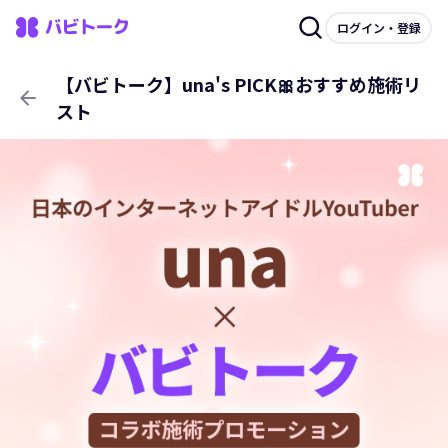
ログイン・登録
【バビトーク】una's PICK🎀おすすめ施術リ
arrow_back
スト