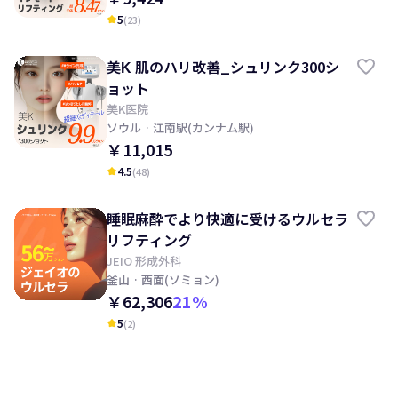
5
(
23
)
kid_star
美K 肌のハリ改善_シュリンク300シ
ョット
美K医院
ソウル
· 江南駅(カンナム駅)
￥11,015
4.5
(
48
)
kid_star
睡眠麻酔でより快適に受けるウルセラ
リフティング
JEIO 形成外科
釜山
· 西面(ソミョン)
￥62,306
21
%
5
(
2
)
kid_star