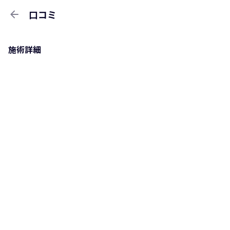
arrow_back
口コミ
施術詳細