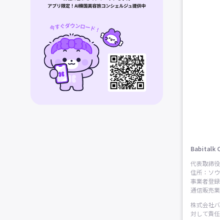
Babitalk 
代表取締役
住所：ソウ
事業者登録番
通信販売業申
株式会社バ
対して責任