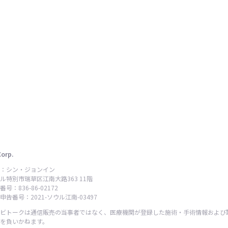
Corp.
：シン・ジョンイン
ル特別市瑞草区江南大路363 11階
号：836-86-02172
告番号：2021-ソウル江南-03497
ビトークは通信販売の当事者ではなく、医療機関が登録した施術・手術情報および
を負いかねます。