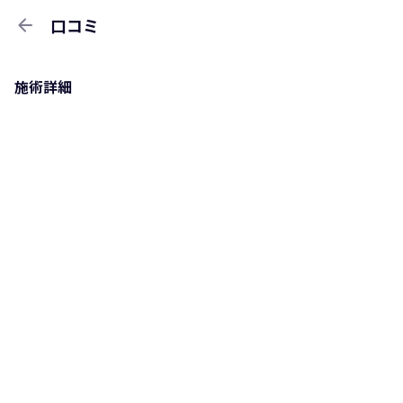
arrow_back
口コミ
施術詳細